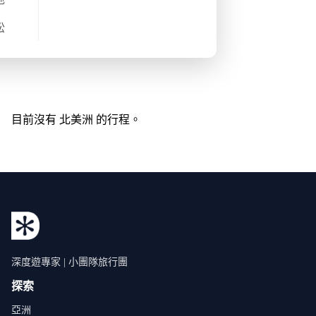
松
目前沒有 北美洲 的行程。
深度遊專家 | 小團隊旅行團
探索
亞洲