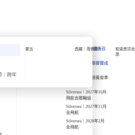
公眾假期精選
限時優惠
🌐
·
HKD
中
講座
深度閱讀
關於我們
私人組團
Quark 極地探險先鋒
Quark｜11月初最後召
蒙古
西藏｜雪頓節
和梁彥宗合
旅
集
Silversea 極致奢華享受
Quark｜1月企鵝寶寶成
2026-28年出發船期
→
長
節｜跨年
Quark｜3月觀鯨黃金季
節
›
›
首頁
所有目的地
北美洲
Silversea｜2027年10月
深度遊 北美洲
飛航去郵輪返
Silversea｜2027年11月
全飛航
北美洲
Silversea｜2028年2月
全飛航
0 個未來行程
地