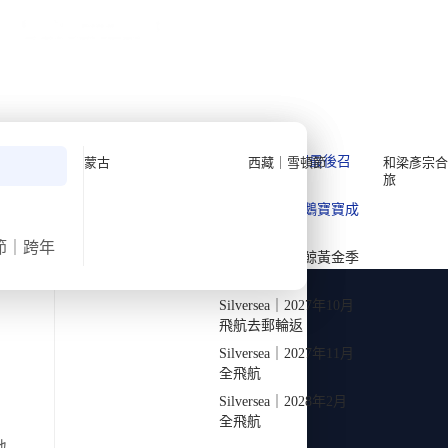
公眾假期精選
限時優惠
🌐
·
HKD
中
講座
深度閱讀
關於我們
私人組團
全年出團時間表
Quark 極地探險先鋒
Quark｜11月初最後召
蒙古
西藏｜雪頓節
和梁彥宗合
旅
集
依出發日期排序 · 125 個未來行程
Silversea 極致奢華享受
Quark｜1月企鵝寶寶成
2026-28年出發船期
→
長
節｜跨年
Quark｜3月觀鯨黃金季
節
Silversea｜2027年10月
飛航去郵輪返
Silversea｜2027年11月
全飛航
深度遊專家 | 小團隊旅行團
Silversea｜2028年2月
全飛航
探索
地