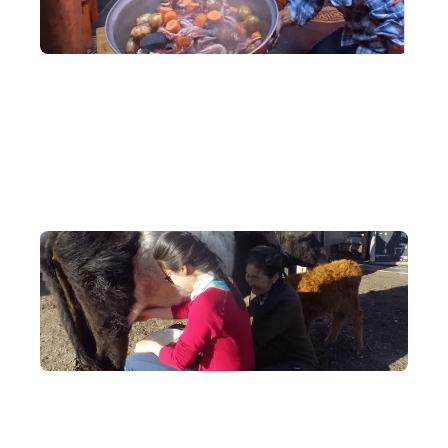
深度交流
作客遊牧家庭，共晉特色菜餚，傾談日常生活，感受真正的
蒙古人情。
獨特體驗
走進牧民蒙古包，體驗遊牧民族日常：擠牛奶，為羊群剃