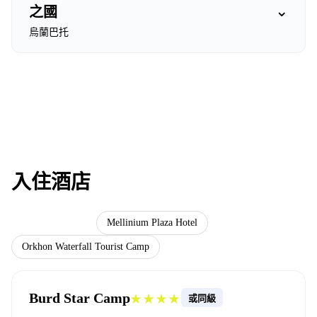
⌄
之國
烏蘭巴托
入住酒店
Burd Star Camp
Mellinium Plaza Hotel
Orkhon Waterfall Tourist Camp
Burd Star Camp
★★★★
或同級