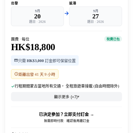
出發
返港
9月
9月
20
27
週日
·
2026
週日
·
2026
團費 · 每位
稅費已包
HK$18,800
只需
HK$3,000
訂金即可保留位置
距離出發 41 天 9 小時
行程期間蒙古當地所有交通， 全程旅遊車接載 (自由時間除外)
▾
顯示更多 (+7)
已決定參加？立即支付訂金 →
無需即時付款 · 確認後再繳訂金