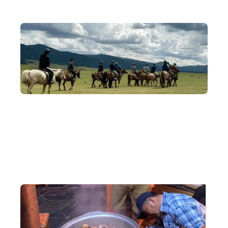
經典路線
涵蓋烏蘭巴托、巴彥戈壁沙丘、鄂爾渾峽谷與哈斯台國家公
園，深入走遍蒙古，看盡其變幻多樣的自然景觀。