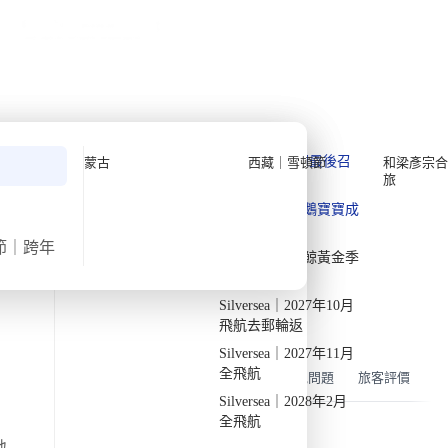
公眾假期精選
限時優惠
🌐
·
HKD
中
講座
深度閱讀
關於我們
›
首頁
亞洲
私人組團
蒙古九月中秋節深度遊【8日7
夜】 (2026)
Quark 極地探險先鋒
Quark｜11月初最後召
蒙古
西藏｜雪頓節
和梁彥宗合
旅
集
Silversea 極致奢華享受
·
·
2026
快將成團
週日
9月20日
週日
9月27日
8日7夜
Quark｜1月企鵝寶寶成
2026-28年出發船期
→
長
氣溫
飛行時間
節｜跨年
Quark｜3月觀鯨黃金季
10/29度
約4.5小時
節
出發地
旅行團編號
Silversea｜2027年10月
DW MO SEP26 B
由香港出發
飛航去郵輪返
Silversea｜2027年11月
全飛航
概覽
行程
住宿
機票
包含
常見問題
旅客評價
Silversea｜2028年2月
全飛航
地