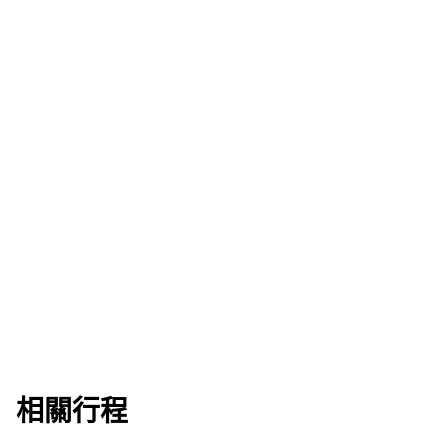
準備好出發了嗎？
名額有限，先到先得 — 立即繳付按金預訂您的位置。
馬上報名
下載行程資訊包
相關行程