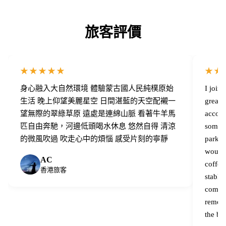
旅客評價
★★★★★
★★
身心融入大自然環境 體驗蒙古國人民純樸原始
I join
生活 晚上仰望美麗星空 日間湛藍的天空配襯一
great,
望無際的翠綠草原 遠處是連綿山脈 看著牛羊馬
accomm
匹自由奔馳，河邊低頭喝水休息 悠然自得 清涼
some l
的微風吹過 吹走心中的煩惱 感受片刻的寧靜
parks 
would 
AC
coffee
香港旅客
stable 
compare
remote
the be