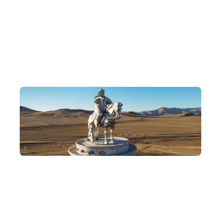
十年深耕
Dewonder 團隊成立十年，專注策劃獨特而深入的行程，帶
各位穿梭蒙古的宏偉大漠與草原，探索文化秘境與歷史遺
跡，體會蒙古自由奔放的遊牧文明。
追憶大漠英雄
走訪哈拉和林與特勒吉國家公園，跟隨成吉思汗的足跡，了
解他的傅奇人生。