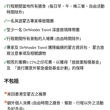
✓
行程期間當地所有膳食 (每日早、午、晚三餐，自由活動
時間除外)
✓
一名英語蒙古專家導遊隨團
✓
至少一名 DeWonder Travel 深度遊領隊帶團
✓
行程期間所有景點的入場費 (自由時間除外)
✓
專家及 DeWonder Travel 團隊編撰的蒙古資訊包、 蒙古旅
遊注意事項及相關讀物
✓
相等於團費0.15%之印花費，以獲得「旅遊業賠償基金」
及 「旅行團意外緊急援助基金計劃」的保障
不包括
✕
來回香港至蒙古之機票
✕
額外個人消費 (自由時間之膳食、餐飲、行程以外之活動
及紀念品)