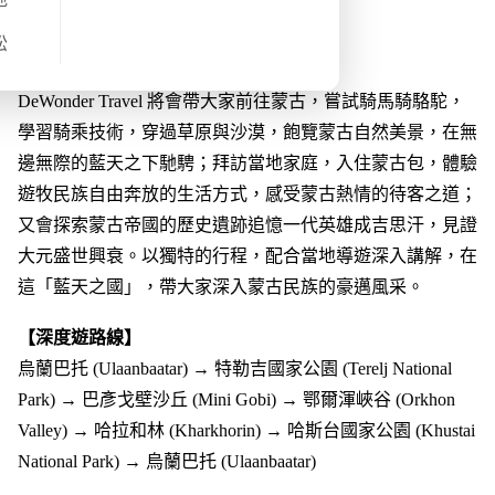
旅程概覽
松
【DeWonder Travel 蒙古⾏程的特⾊】
DeWonder Travel 將會帶大家前往蒙古，嘗試騎馬騎駱駝，
學習騎乘技術，穿過草原與沙漠，飽覽蒙古自然美景，在無
邊無際的藍天之下馳騁；拜訪當地家庭，入住蒙古包，體驗
遊牧民族自由奔放的生活方式，感受蒙古熱情的待客之道；
又會探索蒙古帝國的歷史遺跡追憶一代英雄成吉思汗，見證
大元盛世興衰。以獨特的行程，配合當地導遊深入講解，在
這「藍天之國」，帶大家深入蒙古民族的豪邁風采。
【深度遊路線】
烏蘭巴托 (Ulaanbaatar) → 特勒吉國家公園 (Terelj National
Park) → 巴彥戈壁沙丘 (Mini Gobi) → 鄂爾渾峽谷 (Orkhon
Valley) → 哈拉和林 (Kharkhorin) → 哈斯台國家公園 (Khustai
National Park) → 烏蘭巴托 (Ulaanbaatar)