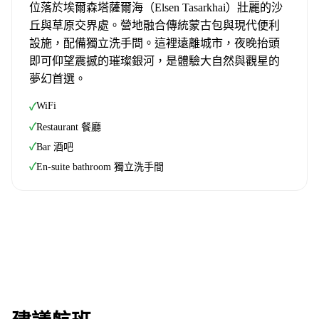
位落於埃爾森塔薩爾海（Elsen Tasarkhai）壯麗的沙
丘與草原交界處。營地融合傳統蒙古包與現代便利
設施，配備獨立洗手間。這裡遠離城市，夜晚抬頭
即可仰望震撼的璀璨銀河，是體驗大自然與觀星的
夢幻首選。
WiFi
✓
✓
Restaurant 餐廳
✓
Bar 酒吧
✓
En-suite bathroom 獨立洗手間