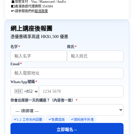
加密支付 · Visa / Mastercard / AmEx
香港旅遊代理牌照 354384
請參閱我們的
取消政策
網上講座後報團
憑優惠碼享高達 HK$1,500 優惠
必填
必填
名字
*
姓氏
*
Email
*
必填
必填
WhatsApp號碼
*
必填
你會出席那一天的講座？（內容皆一致）
*
1-2 工作天內回覆
免費諮詢
資料絕不外洩
→
立即報名