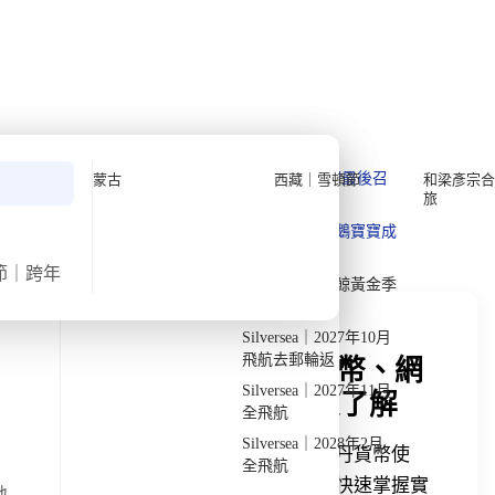
公眾假期精選
限時優惠
🌐
·
HKD
中
講座
深度閱讀
關於我們
私人組團
›
›
首頁
深度閱讀
不丹
深度閱讀
Quark 極地探險先鋒
Quark｜11月初最後召
蒙古
西藏｜雪頓節
和梁彥宗合
旅
集
Silversea 極致奢華享受
發掘獨特見解
Quark｜1月企鵝寶寶成
2026-28年出發船期
→
長
節｜跨年
Quark｜3月觀鯨黃金季
節
Silversea｜2027年10月
飛航去郵輪返
不丹旅遊行前須知 : 貨幣、網
Silversea｜2027年11月
路與當地生活方式一次了解
全飛航
Silversea｜2028年2月
去不丹前要知道什麼？本篇整理不丹貨幣使
全飛航
用、網路穩定度與日常生活習慣，快速掌握實
地