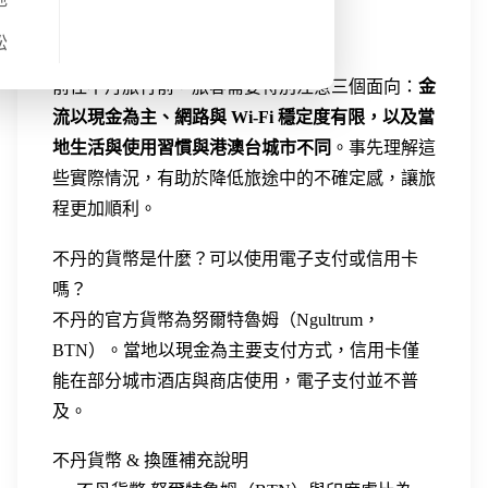
際旅遊重點。
松
前往不丹旅行前，旅客需要特別注意三個面向：
金
流以現金為主、網路與 Wi-Fi 穩定度有限，以及當
地生活與使用習慣與港澳台城市不同
。事先理解這
些實際情況，有助於降低旅途中的不確定感，讓旅
程更加順利。
不丹的貨幣是什麼？可以使用電子支付或信用卡
嗎？
不丹的官方貨幣為努爾特魯姆（Ngultrum，
BTN）。當地以現金為主要支付方式，信用卡僅
能在部分城市酒店與商店使用，電子支付並不普
及。
不丹貨幣 & 換匯補充說明