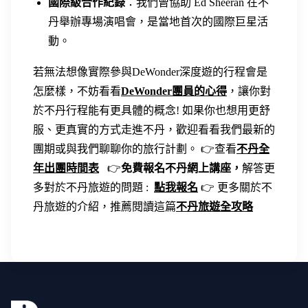
國際級合作紀錄
：我們曾協助 Ed Sheeran 在不
丹舉辦專場演唱會，是當地首次的國際巨星活
動。
若無法想像實際參與DeWonder深度遊的行程會是
怎麼樣，不妨看看
DeWonder團員的心得
，讓你對
於不丹行程能有更具體的概念! 如果你也想用更舒
服、更真實的方式走進不丹，歡迎看看我們最新的
團期或與我們聊聊你的旅行計劃。 👉查看
不丹全
年出團時間表
👉
免費報名不丹網上講座，
解答更
多對於不丹旅遊的問題 :
點我報名
👉 更多關於不
丹旅遊的介紹，推薦閱讀這篇
不丹旅遊全攻略