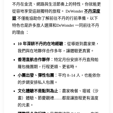
不丹在金流、網路與生活節奏上的特性，你就能更
從容地享受這趟獨特的旅程。 DeWonder
不丹深度
遊
不僅能協助你了解前往不丹的行前準備，以下
特色也是許多旅人選擇和DeWonder 一同前往不丹
的理由 ：
10 年深耕不丹的在地經驗
：從導遊到農家樂，
我們與在地夥伴合作多年，讓體驗更真實。
香港直航合作夥伴
：特定月份安排不丹直飛帕
羅包機團期，行程更順、更省時。
小團出發、彈性包團
：平均 8–14 人，也能依你
的步調安排私人包團。
文化體驗不是點到為止
：農家晚餐、壇城（沙
畫）體驗、節慶觀禮……都是讓旅程更有溫度
的元素。