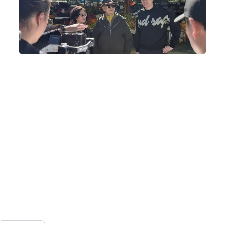
旅遊節目製作
為阿姐、家英哥度身策劃獨一無二的不丹拍攝旅程，包括穿
著不丹傳統婚嫁服飾拍攝婚照、乘搭直升機觀賞虎穴寺等。