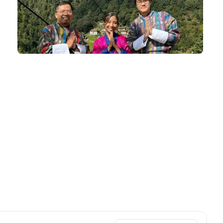
小團隊出發
我們深明社群的奧妙，不丹深度遊出發平均人數為 8~14人，
上限為 16人。