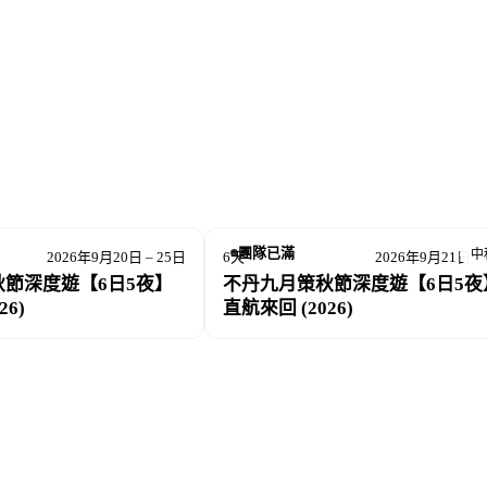
不丹人民，真的還幸福嗎？最好的答案，莫過於親自踏上旅程，走
中，一點一滴去發掘那份真實的幸福輪廓。
框架，強調與當地人建立真實而深刻的交流，讓每一段旅程都深入文化核
地互動」，不只是觀光，更是一種參與與共感。
 人，確保旅人在旅途中能保有空間與深度的連結。我們亦可提供
的節奏與動線，深度探索不丹內在的真實與純粹。
團隊已滿
中
2026年9月20日 – 25日
6天
2026年9月21日 –
溫度的文化旅行，與你一同踏上這段前往「最後的香格里拉」的探索之
節深度遊【6日5夜】
不丹九月策秋節深度遊【6日5夜
26)
直航來回 (2026)