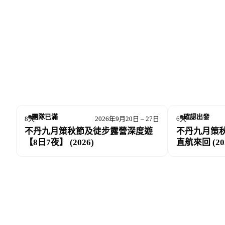
全球快樂排名近年已跌至第 97 位。如今的
進生活現場，從他們的信仰、習俗與日常對話
DeWonder Travel 旨在打破一般旅遊
心，體會不丹人的日常與靈性。我們堅持「貼
所有行程皆以小團方式出發，每團不超過 16
彈性私人包團服務，為每位旅人度身訂造專屬
團隊已滿
確認出發
8天
2026年9月20日 – 27日
6天
DeWonder Travel 致力於打造具靈魂
不丹九月策秋節及徒步露營深度遊
不丹九月策秋
旅，尋找屬於你心中的幸福源頭。
【8日7夜】 (2026)
直航來回 (20
有疑問？立即 WhatsApp 我們 +852 6089 3783～
想了解更多？歡迎閱讀
《不丹深度遊 FAQ》
！