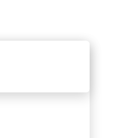
公眾假期精選
限時優惠
🌐
·
HKD
中
講座
深度閱讀
關於我們
私人組團
和梁彥宗合作的南極之旅
去郵輪