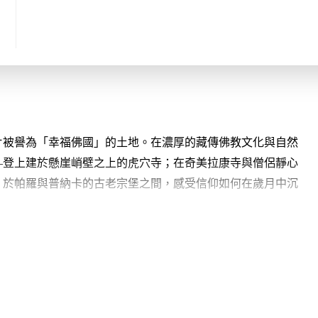
片被譽為「幸福佛國」的土地。在濃厚的藏傳佛教文化與自然
—登上建於懸崖峭壁之上的虎穴寺；在奇美拉康寺與僧侶靜心
；於帕羅與普納卡的古老宗堡之間，感受信仰如何在歲月中沉
一段貼近日常、理解不丹人「幸福觀」的過程。你將在指導下
度盛事「策秋節」，走入不丹人以虔誠與傳統回應現代變遷的
「幸福指數」也並非一成不變。根據聯合國快樂報告，不丹的