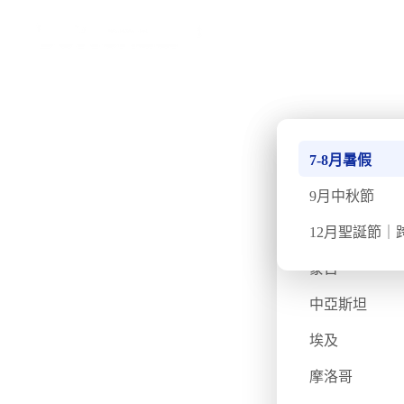
›
首頁
不丹 Bhutan
南極
7-8月暑假
北極
9月中秋節
不丹
12月聖誕節｜
蒙古
不丹 Bhutan
中亞斯坦
埃及
不丹行程
摩洛哥