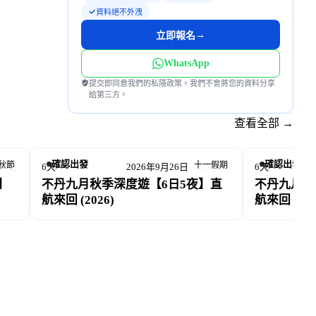
資料絕不外洩
→
立即報名
WhatsApp
提交即同意我們的私隱政策。我們不會將您的資料分享
給第三方。
查看全部 →
確認出發
確認出發
秋節
十一假期
 26日
6天
2026年9月26日 – 10月1日
6天
】
不丹九月秋季深度遊【6日5夜】直
不丹九月中
航來回 (2026)
航來回 (202