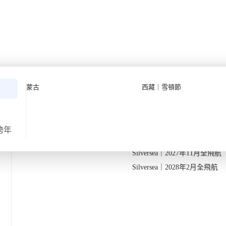
Quark 極地探險先鋒
Quark｜11月初最後召集
蒙古
西藏｜雪頓節
Silversea 極致奢華享受
Quark｜1月企鵝寶寶成長
2026-28年出發船期
→
Quark｜3月觀鯨黃金季節
Silversea｜2027年10月飛航
跨年
返
Silversea｜2027年11月全飛航
Silversea｜2028年2月全飛航