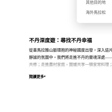
其他目的地
海外馬拉松
不丹深度遊：尋找不丹幸福
從喜馬拉雅山脈環抱的神秘國度出發，深入這
靜謐的氛圍中，我們將走進不丹的靈魂深處—
共修；走進農村家庭，圍爐共享一頓家常料理
澱、流轉。
閱讀更多
▾
這趟旅程不僅是一場視覺與感官的饗宴，更是
親手創作佛教壇城沙畫，並有機會親身參與年
儀式場域。
然而，面對現代化浪潮與全球化挑戰，不丹的