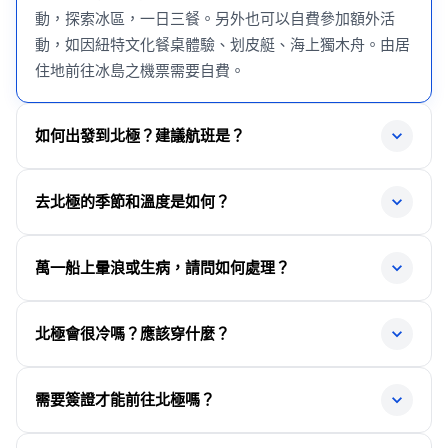
動，探索冰區，一日三餐。另外也可以自費參加額外活
動，如因紐特文化餐桌體驗、划皮艇、海上獨木舟。由居
住地前往冰島之機票需要自費。
如何出發到北極？建議航班是？
從冰島雷克雅維克(Reykjavík)出發，穿越丹麥海峽，前往
去北極的季節和溫度是如何？
格陵蘭，搭乘Quark Expeditions的138人中型船 Ocean
Explorer 或 199人中型船 Ultramarine，配備穩定器和24小
北極旅遊季節主要在5月至9月的北半球夏季，其中9月有
萬一船上暈浪或生病，請問如何處理？
時醫療支援。如果你由香港和 DeWonder 團隊一起出發，
以下特點：
建議航班如下：
船上有完善的醫療支援安排：
氣溫常在0°C至-10°C之間，晚間接近冰點
北極會很冷嗎？應該穿什麼？
去程：
是觀賞北極光的最佳季節
24小時都有醫療團隊駐守，可以即時協助減輕暈船不
AY100 香港HKG 2055 – 赫爾辛基 HEL 0535 (+1)
北極夏季（旅遊季節）則約0°C至-10°C。郵輪 Ocean
風景壯麗，能欣賞雪原、冰層與極地野生動物
適
需要簽證才能前往北極嗎？
AY991 赫爾辛基 HEL 1500 – 雷克雅維克 KEF 1540
Explorer 及 Ultramarine 上設有暖氣，船內環境溫暖，旅
為了應對天氣變化，我們會提供：
建議出發前：