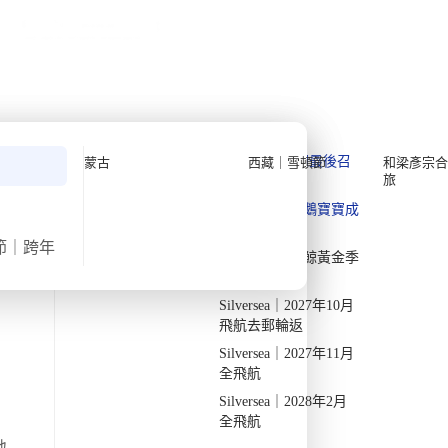
公眾假期精選
限時優惠
🌐
·
HKD
中
講座
深度閱讀
關於我們
›
首頁
北極 Arctic
私人組團
Quark 極地探險先鋒
Quark｜11月初最後召
蒙古
西藏｜雪頓節
和梁彥宗合
旅
集
Silversea 極致奢華享受
Quark｜1月企鵝寶寶成
2026-28年出發船期
→
長
節｜跨年
Quark｜3月觀鯨黃金季
節
北極 Arctic
Silversea｜2027年10月
飛航去郵輪返
北極行程
Silversea｜2027年11月
全飛航
Silversea｜2028年2月
全飛航
地