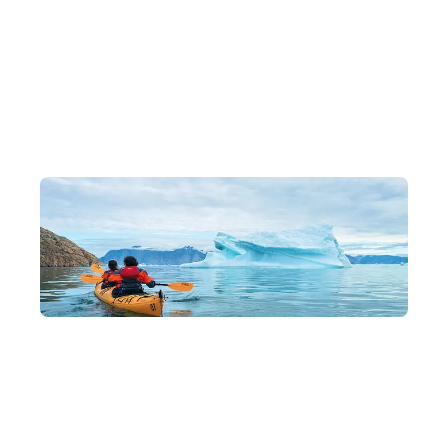
頂級探險旗艦 Silver Endeavour
PC6 級破冰技術確保高頻次登陸。設私人露台景觀窗，足不
出戶坐擁冰川共眠。
全包式禮遇，多樣北極水陸活動
全程接送、飲品及水陸活動全包。深度參與健行及跳水，全
方位觸碰純淨土地。