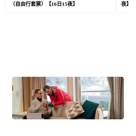
（自由行套票）【16日15夜】
夜】(2
想知更多北極資訊？閱讀
北極深度遊 FAQ
！
為何跟我們到北極?
全港最優價格享六星級奢華