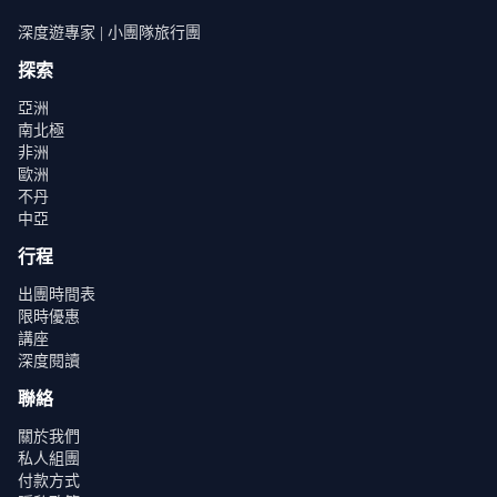
極地冰泳（Polar Plunge）
：每位旅客有
一次
機會挑戰
深度遊專家 | 小團隊旅行團
北極冰冷海水，體驗前所未有的震撼快感。
探索
陸地健行（Hiking on Land）
：登陸北極大陸，探索
亞洲
壯麗的冰川與極地景觀。
南北極
非洲
Zodiac 探險（Zodiac Adventure）
：乘坐橡皮艇穿梭
歐洲
於冰山與冰川之間，近距離欣賞野生動物。
不丹
中亞
船上放鬆體驗
：郵輪設有
Spa 及桑拿
，旅客可在結束
一天的探險後，享受溫暖舒適的休憩時光。
行程
每一天都是嶄新的北極探險之旅，旅客可隨時調整行程，
出團時間表
選擇自己喜愛的活動，充分感受北極的獨特魅力！
限時優惠
講座
深度閱讀
聯絡
關於我們
私人組團
付款方式