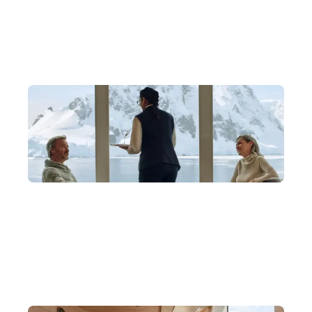
直接對接 Silversea 總部，提供獨家優惠並鎖定稀缺艙房，確
保圓夢之旅優雅從容。
業界最高 1:1 服務，私人管家款待
全套房設計配私人管家服務。從行前到餐飲隨時待命，尊享
貴族式極地款待。