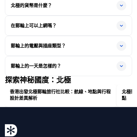
客可穿著舒適的休閒服飾，如輕便的襯衫、長褲或牛仔褲
回程：
旅程起點為冰島雷克雅維克（Reykjavík, Iceland），我們
先諮詢個人醫生意見
北極的貨幣是什麼？
極地外套
等。此外，基於安全考量，船上須穿著防滑、包覆性佳的
將穿越丹麥海峽，前往格陵蘭（Greenland）。持香港特
準備防暈船藥物
AY994 雷克雅維克 KEF 1715 – 赫爾辛基 HEL 23:40
閉趾鞋（不可穿拖鞋、涼鞋或鬆脫式鞋履），以確保行走
船上設有24小時醫療支援
區護照（HKSAR）旅客可免簽進入冰島，無需額外簽
時的安全性。
AY99 赫爾辛基 HEL 00:35 (+1) – 香港HKG 1740
北極沒有官方貨幣，在郵輪 Ocean Explorer 或
在郵輪上可以上網嗎？
船隻配備穩定器，可減低風浪影響
證。旅客應確保護照有效期至少 6 個月，並準備好回程機
Ultramarine 上交易一般以美元（USD） 進行，郵輪亦接
票以供入境審查。
受信用卡，但建議攜帶適量現金以備不時之需。
可以，郵輪 Ocean Explorer 或 Ultramarine 提供 5 GB 免
郵輪上的電壓與插座類型？
費數據，超出 5 GB則需加購（每GB 30-40美金），但請
注意，我們航行至世界上最偏遠的地區之一，因此網絡連
關於郵輪上可使用的插座類型與電壓規格，相關資訊將於
郵輪上的一天是怎樣的？
接依賴衛星設備，可能會出現訊號減弱或短暫中斷的情
出發前的簡介會提供，請屆時參閱。
況。
探索神秘國度：北極
北極旅程沒有固定的日程安排，因為
每天的行程會根據天
香港出發北極郵輪旅行社比較：航線、地點與行程
北極郵
氣條件和野生動物的活動情況而調整
。船長與探險隊會靈
設計差異解析
點
活規劃當日的活動，以確保旅客獲得最佳的極地體驗。
旅客可以參與
多種豐富的活動
，包括：
每日主題講座
：由不同領域的專家帶來精彩講座，深
入探討北極的歷史、地理、生態及野生動物。