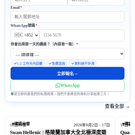
地夜空下，親眼目睹北極光流動天際的夢幻景象。那是一種
Email
*
必填
無法用言語形容的靜謐與震撼，是一次與宇宙對話的珍貴時
刻。
必填
WhatsApp號碼
*
從赫爾辛基前往挪威斯瓦爾巴群島，搭乘專業等級的極地探
必填
你會出席那一天的講座？（內容皆一致）
*
險郵輪，深入北極圈腹地。在航程中，您將親身穿梭於峽
灣、浮冰與冰山之間，近距離觀察北極熊悠然踱步於雪原之
1-2 工作天內回覆
免費諮詢
資料絕不外洩
上，見證海象成群結隊於岸邊歇息，或欣賞座頭鯨與白鯨於
水面翻躍的壯觀畫面。若幸運，我們更有機會欣賞到極晝期
→
立即報名
間日不落的壯麗景象。
WhatsApp
提交即同意我們的私隱政策。我們不會將您的資料分享給第三方。
DeWonder Travel
誠摯邀請您一同啟程，走向地球最北端的
邊界——北極。在冰雪與極光之中，找回對自然最深的敬
查看全部 →
畏，重新感受生命的純粹與感動。
確認出發
確認
16日15夜
2026年9月2日 – 17日
14日13
對 北極旅遊 有疑問？立即
WhatsApp
我們 +852 6089 3783～
Swan Hellenic | 格陵蘭加拿大全北極深度遊
Qua