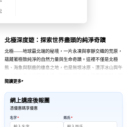
松
北極深度遊：探索世界盡頭的純淨奇蹟
北極——地球最北端的秘境，一片永凍與寧靜交織的荒原，
蘊藏著極致純淨的自然力量與生命奇蹟。這裡不僅是北極
熊、海象與馴鹿的棲息之地，也是無垠冰原、漂浮冰山與午
夜太陽交織出的夢幻之境。這趟北極之旅，將帶您穿越人跡
閱讀更多
▾
罕至的極地海域，踏上這片神秘而原始的白色世界。
網上講座後報團
我們有兩條路線可供選擇。從冰島雷克雅維克出發，搭乘專
憑優惠碼享優惠
業等級的極地探險郵輪，橫越北大西洋的丹麥海峽，深入格
陵蘭島及埃拉島的冰雪秘境。除了北極的高聳山脈、漂浮冰
必填
必填
名字
*
姓氏
*
山、碧藍冰河與千年未融的冰層外，我們更會在無光害的極