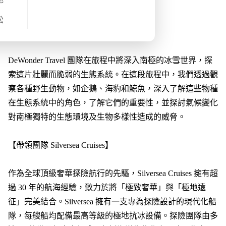
旅程概覽
松
【為何跟我們去南極？】
DeWonder Travel 團隊在旅程中將深入南極的冰雪世界，探
索這片壯麗而脆弱的生態系統。在這段旅程中，我們透過觀
察各種野生動物，如企鵝、海豹和鯨魚，深入了解這些物種
在生態系統中的角色，了解它們的重要性，並探討氣候變化
對南極獨特的生態環境及生物多樣性造成的威脅。
【帶領團隊 Silversea Cruises】
作為全球頂級奢華探險航行的先驅，Silversea Cruises 擁有超
過 30 年的航海經驗，致力於將「極致奢華」與「極地遠
征」完美結合。Silversea 擁有一支專為探險設計的現代化船
隊，每艘船均配備最高等級的極地抗冰設備。探險團隊由多