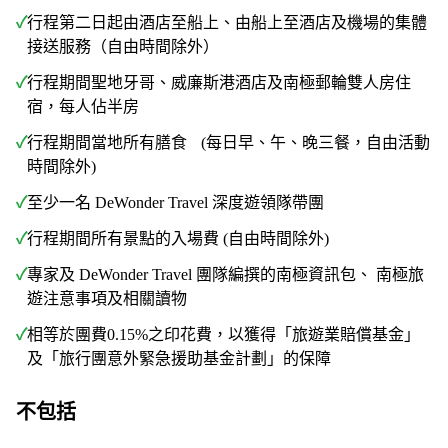
✓
行程第二日起由酒店至船上、由船上至酒店及機場的集體
接送服務（自由時間除外）
✓
行程期間聖地牙哥、威廉斯港酒店及南極郵輪雙人房住
宿，每人佔半房
✓
行程期間當地所有膳食 (每日早、午、晚三餐，自由活動
時間除外)
✓
至少一名 DeWonder Travel 深度遊領隊帶團
✓
行程期間所有景點的入場費 (自由時間除外)
✓
專家及 DeWonder Travel 團隊編撰的南極資訊包、 南極旅
遊注意事項及相關讀物
✓
相等於團費0.15%之印花費，以獲得「旅遊業賠償基金」
及「旅行團意外緊急援助基金計劃」的保障
不包括