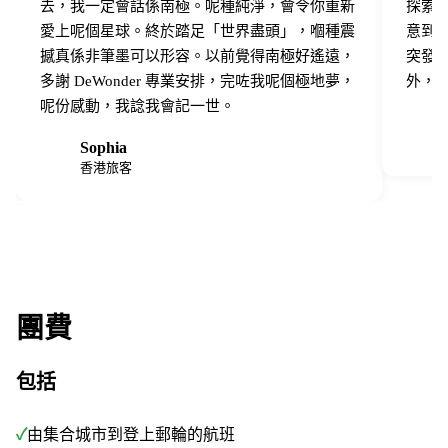
去，我一定會話係南極。呢種純淨，會令你重新
探索。
愛上呢個星球。終於踏足「世界盡頭」，嗰種震
意到
撼真係非筆墨可以形容。以前覺得南極好遙遠，
突發
多謝 DeWonder 專業安排，完咗我呢個極地夢，
外，J
呢份感動，我諗我會記一世。
T
Sophia
S
香港旅客
團費
包括
✓
由集合城市到登上郵輪的航班