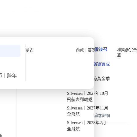
公眾假期精選
限時優惠
🌐
·
HKD
中
講座
深度閱讀
關於我們
›
首頁
南極
私人組團
Silversea | 十二月 南極全飛航來回
深度遊【10日9夜】(2027)
Quark 極地探險先鋒
Quark｜11月初最後召
蒙古
西藏｜雪頓節
和梁彥宗合
旅
集
Silversea 極致奢華享受
·
·
2027
確認出發
週三
12月8日
週五
12月17日
10日9夜
Quark｜1月企鵝寶寶成
2026-28年出發船期
→
長
飛行時間
氣溫
節｜跨年
-6 / 2
Quark｜3月觀鯨黃金季
約 32 小時
節
出發地
旅行團編號
Silversea｜2027年10月
DW AN SVS DEC27
由香港出發
我們會率先抵達南極半島的最北端——南極海峽。
飛航去郵輪返
Silversea｜2027年11月
全飛航
概覽
行程
住宿
包含
常見問題
旅客評價
Silversea｜2028年2月
全飛航
地