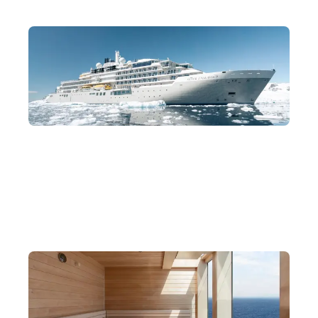
頂級探險旗艦 Silver Endeavour
PC6 級破冰技術確保高頻次登陸。設私人露台景觀窗，足不
出戶坐擁冰川共眠。