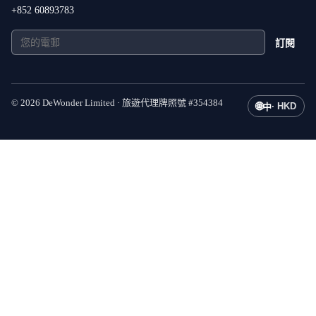
+852 60893783
訂閱
©
2026
DeWonder Limited ·
旅遊代理牌照號
#
354384
🌐
·
HKD
中