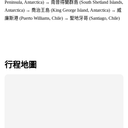
Peninsula, Antarctica) → 南昔得蘭群島 (South Shetland Islands,
Antarctica) → 喬治王島 (King George Island, Antarctica) → 威
廉斯港 (Puerto Williams, Chile) → 聖地牙哥 (Santiago, Chile)
行程地圖