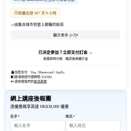
距離出發 487 天 9 小時
由集合城市到登上郵輪的航班
▾
顯示更多 (+7)
已決定參加？立即支付訂金 →
無需即時付款 · 確認後再繳訂金
加密支付 · Visa / Mastercard / AmEx
香港旅遊代理牌照 354384
請參閱我們的
取消政策
網上講座後報團
憑優惠碼享高達 HK$38,000 優惠
必填
必填
名字
*
姓氏
*