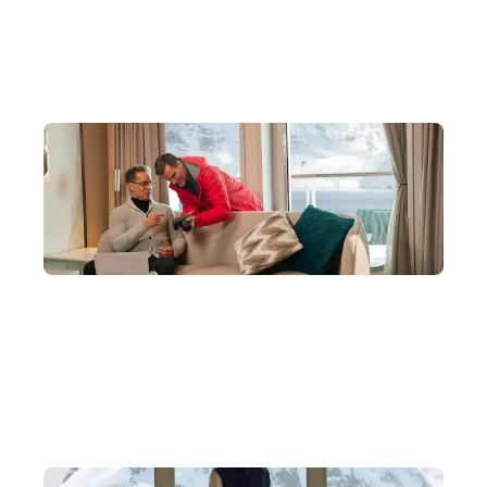
為何選擇銀海郵輪 Silversea 與 我
們啟程南極？
全港最優價格享六星級奢華
直接對接 Silversea 總部，提供獨家優惠並鎖定稀缺艙房，確
保圓夢之旅優雅從容。