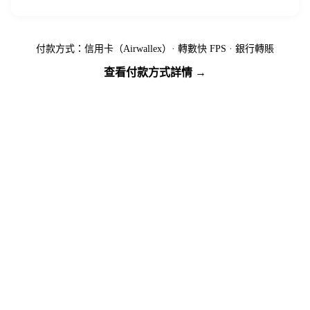
付款方式：信用卡（Airwallex）· 轉數快 FPS · 銀行轉賬
查看付款方式詳情 →
準備好出發了嗎？
名額有限，先到先得 — 立即繳付按金預訂您的位置。
馬上報名
下載行程資訊包