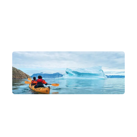
權威專家帶領，深入野生動物棲息地
探險隊員親自導航，乘坐衝鋒舟近觀企鵝與鯨魚，感官與知
性同步震撼。
全包式禮遇，多樣南極水陸活動
全程接送、飲品及水陸活動全包。深度參與健行及跳水，全
方位觸碰純淨土地。