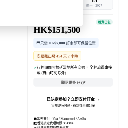
5
15
週五
·
2027
週一
·
2027
團費 · 每位
稅費已包
HK$151,500
只需
HK$5,000
訂金即可保留位置
距離出發 454 天 2 小時
行程期間阿根廷當地所有交通， 全程旅遊車接
載 (自由時間除外)
▾
顯示更多 (+7)
已決定參加？立即支付訂金 →
無需即時付款 · 確認後再繳訂金
加密支付 · Visa / Mastercard / AmEx
香港旅遊代理牌照 354384
請參閱我們的
取消政策