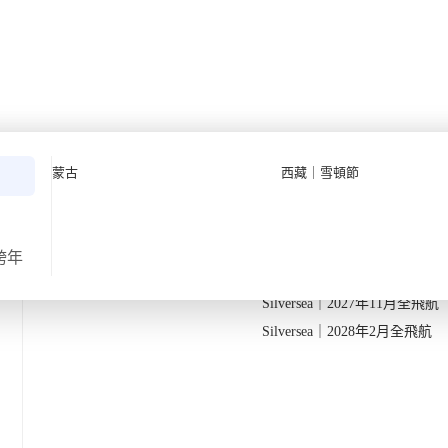
上旬深度遊【11日10夜】 (
Quark 極地探險先鋒
Quark｜11月初最後召集
蒙古
西藏｜雪頓節
Silversea 極致奢華享受
Quark｜1月企鵝寶寶成長
2026-28年出發船期
→
Quark｜3月觀鯨黃金季節
Silversea｜2027年10月飛航
跨年
返
出發地
由香港出發
Silversea｜2027年11月全飛航
觀賞南極企鵝
Silversea｜2028年2月全飛航