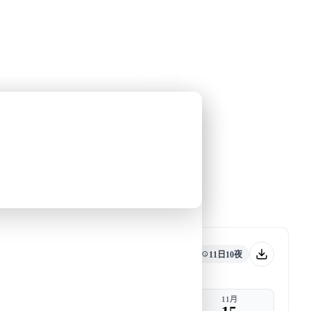
公眾假期精選
限時優惠
🌐
·
HKD
中
講座
深度閱讀
關於我們
私人組團
2027)
和梁彥宗合作的南極之旅
去郵輪
旅行團編號
DW AN NOV27 A
與最具
確認出發
11日10夜
出發
返港
11月
11月