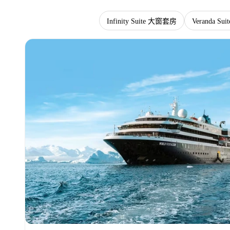
郵輪 World Voyager
Infinity Suite 大窗套房
Veranda S