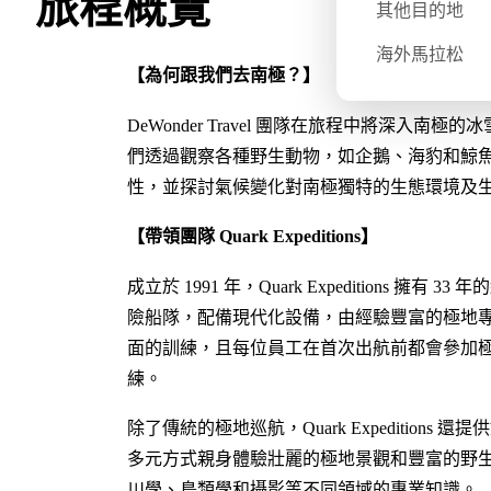
旅程概覽
其他目的地
海外馬拉松
【為何跟我們去南極？】
DeWonder Travel 團隊在旅程中將深
們透過觀察各種野生動物，如企鵝、海豹和鯨
性，並探討氣候變化對南極獨特的生態環境及
【帶領團隊 Quark Expeditions】
成立於 1991 年，Quark Expeditions
險船隊，配備現代化設備，由經驗豐富的極地專家和科
面的訓練，且每位員工在首次出航前都會參加
練。
除了傳統的極地巡航，Quark Expeditio
多元方式親身體驗壯麗的極地景觀和豐富的野
川學、鳥類學和攝影等不同領域的專業知識。