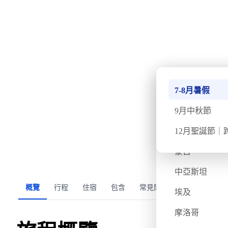
›
首頁
南極
Quark | 南極十一月
南極
7-8月暑假
·
·
2027
確認出發
週五
11月5日
週一
11月15日
11日10夜
北極
9月中秋節
不丹
12月聖誕節｜
氣溫
飛行時間
蒙古
-6 / 2
約 32 小時
中亞斯坦
概覽
行程
住宿
包含
常見問題
旅客評價
埃及
摩洛哥