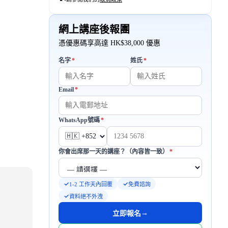
網上講座後報團
憑優惠碼享高達 HK$38,000 優惠
必填
必填
名字
*
姓氏
*
Email
*
必填
必填
WhatsApp號碼
*
必填
你會出席那一天的講座？（內容皆一致）
*
1-2 工作天內回覆
免費諮詢
資料絕不外洩
→
立即報名