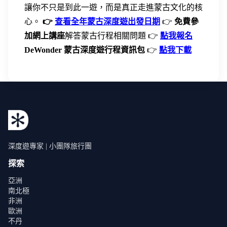
讓你不只是到此一遊，而是真正走進蒙古文化的核
心。
👉
查看全年蒙古深度遊出發日期
👉
免費參
加網上講座
解答蒙古行程相關問題 👉
點我報名
DeWonder 蒙古深度遊行程資訊包
👉
點我下載
深度遊專家 | 小團隊旅行團
探索
亞洲
南北極
非洲
歐洲
不丹