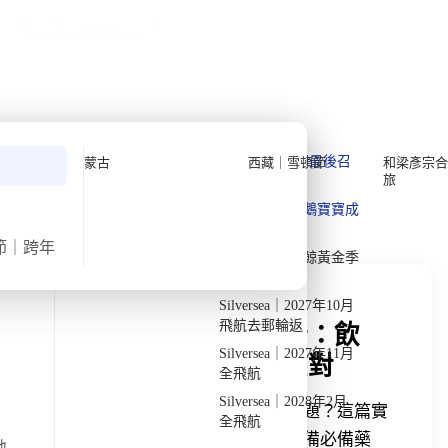
公眾假期精選
限時優惠
🌐
·
HKD
中
講座
深度閱讀
關於我們
私人組團
›
›
首頁
深度閱讀
蒙古
深度閱讀
Quark 極地探險先鋒
Quark｜11月初最後召
蒙古
西藏｜雪頓節
和梁彥宗合
旅
集
Silversea 極致奢華享受
發掘獨特見解
Quark｜1月企鵝寶寶成
2026-28年出發船期
→
長
節｜跨年
Quark｜3月觀鯨黃金季
節
Silversea｜2027年10月
飛航去郵輪返
蒙古旅遊衛生安全解析：飲
Silversea｜2027年11月
水、飲食與環境設施應對
全飛航
Silversea｜2028年2月
擔心蒙古旅遊的水土不服與衛生問題？這篇實
全飛航
戰手冊教您如何正確處理水源、準備必備藥
地