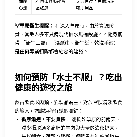
適應
如同在香港都會
享受自然，自備清潔
心法
區旅遊
輔助用品
💡草原衛生提醒：
在深入草原時，由於資源珍
貴，當地人多不具備現代抽水馬桶設施。。隨身攜
帶 「衛生三寶」（濕紙巾、衛生紙、乾洗手液）
是任何專業領隊都會給您的建議。
如何預防「水土不服」？吃出
健康的遊牧之旅
蒙古飲食以肉類、乳製品為主，對於習慣清淡飲食
的旅人，適應過程有幾個關鍵：
循序漸進，不要貪快：
剛抵達草原的前兩天，
減少攝取過多高脂的羊肉與大量的濃郁奶茶，
先以麵食、蔬菜為緩衝，讓腸胃有適應當地高