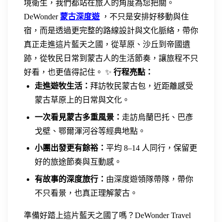
境衛生，我們都站在旅人的角度為您把關。
DeWonder
蒙古深度遊
，不只是安排好移動與住
宿，而是透過更完整的路線設計與文化脈絡，帶你
真正走進這片藍天之國，從草原、沙丘到帝國遺
跡，從牧民日常到蒙古人的生活節奏，讓旅程不只
好看，也更值得記住。
✨
行程亮點：
走進遊牧生活：
拜訪牧民蒙古包，近距離感受
蒙古草原上的日常與文化。
一次看見蒙古多重風景：
走訪烏蘭巴托、巴彥
戈壁、鄂爾渾河谷等經典地點。
小團出發更有餘裕：
平均 8–14 人同行，保留更
好的旅途節奏與互動感。
有故事的深度旅行：
由深度遊領隊帶隊，帶你
不只看景，也真正理解蒙古。
準備好踏上這片藍天之國了嗎？DeWonder Travel