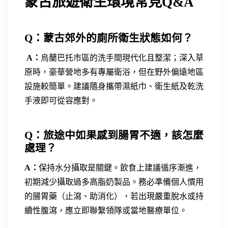
蒙古旅遊衛生環境常見Q&A
Q：蒙古郊外的廁所衛生狀態如何？
A：
烏蘭巴托市區的洗手間現代化且整潔；深入草
原時，豪華營地多有專屬衛浴，但在野外偏遠地區
設施較簡單。建議隨身攜帶濕紙巾、衛生紙及乾洗
手液即可從容應對。
Q：旅途中如果感到腸胃不適，該怎麼
處理？
A：
保持水分攝取是關鍵。飲食上建議循序漸進，
初期減少攝取過多高脂奶製品。務必準備個人慣用
的腸胃藥（止瀉、助消化），若出現嚴重脫水或持
續性腹瀉，應立即聯繫領隊或當地醫療單位。