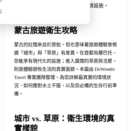
物，並教您如何從容應對草原的環境設施。
松
蒙古旅遊衛生攻略
蒙古的壯闊來自於原始，但也意味著旅遊體驗會根
據「城市」與「草原」有差異。在首都烏蘭巴托，
您能享有現代化的設施；進入廣闊的草原與戈壁，
則是體驗遊牧生活的真實面貌。本篇由 DeWonder
Travel 專業團隊整理，為您詳解最真實的環境狀
況、如何應對水土不服，以及您必備的生存行前準
備。
城市 vs. 草原：衛生環境的真
實樣貌