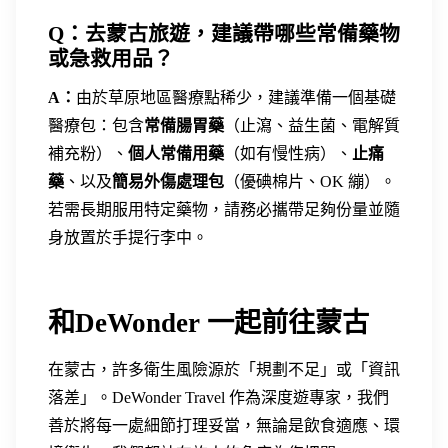
Q：去蒙古旅遊，建議帶哪些常備藥物
或急救用品？
A：
由於草原地區醫療點稀少，建議準備一個基礎
醫療包：包含
常備腸胃藥
（止瀉、益生菌、電解質
補充粉）、
個人常備用藥
（如有慢性病）、
止痛
藥
、以及
簡易外傷處理包
（優碘棉片、OK 繃）。
若需長期服用特定藥物，請務必攜帶足夠份量並隨
身放置於手提行李中。
和DeWonder 一起前往蒙古
在蒙古，許多衛生風險源於「規劃不足」或「資訊
落差」。DeWonder Travel 作為深度遊專家，我們
善於將每一處細節打理妥當，無論是飲食適應、環