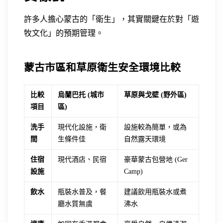
許多人擔心蒙古的「衛生」，其實關鍵在於對「遊
牧文化」的預期管理。
蒙古市區和草原衛生安全環境比較
比較
烏蘭巴托 (城市
草原與戈壁 (野外區)
項目
區)
洗手
現代化設施，衛
設施較為簡單，或為
間
生條件佳
自然露天環境
住宿
現代酒店、民宿
豪華蒙古包營地 (Ger
設施
Camp)
飲水
瓶裝水普及，餐
建議飲用瓶裝水或煮
廳水質無虞
沸水