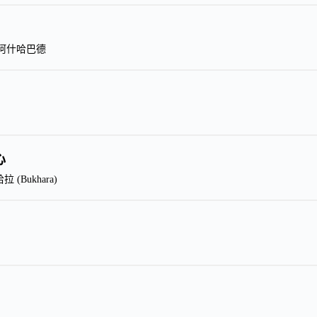
 → 阿什哈巴德
心
 (Bukhara)