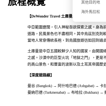
旅程概覽
其他目的地
海外馬拉松
【DeWonder Travel 土庫曼/烏茲別克兩國行
中亞範圍遼闊，引人神秘亟欲探索之感。身為
道路，⺠風景色也不盡相同。其中烏茲別克則
當地人常穿傳統長袍，到烏國旅遊彷如回到過
土庫曼是中亞五國較鮮少人知的國家，由開國
之感。沙漠中的巨型火坑「地獄之門」，更是
的高山景色，和豐富的波斯以及土耳其帝國歷
【深度遊路線】
曼谷 (Bangkok) → 阿什哈巴德 (Ashgabat) → 卡
曼納巴德 (Turkmenabat) → 布哈拉 (Bukhara) → 