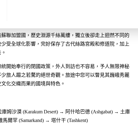
程特⾊】
前蘇聯加盟國，歷史淵源千絲萬縷，獨立後卻走上迴然不同的
較少受全球化影響，完好保存了古代絲路宮殿和修道院，加上
去。
總統開始奉行的閉國政策，外人到訪也不容易，予人無限神秘
不少旅人趨之若騖的絕世奇觀。旅途中您可以瞥見其巍峨秀麗
史文化交織而果的國境與特色。
拉庫姆沙漠 (Karakum Desert) → 阿什哈巴德 (Ashgabat) → 土庫
撒馬爾罕 (Samarkand) → 塔什干 (Tashkent)