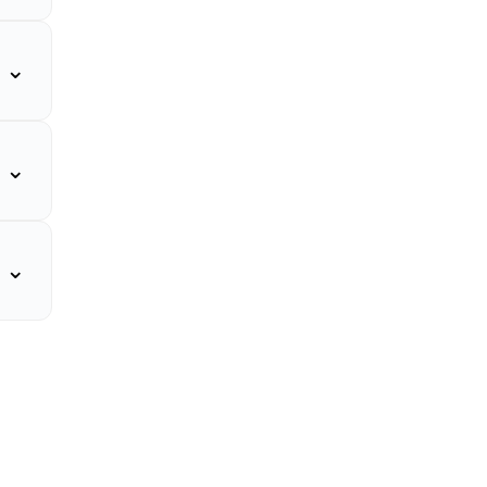
⌄
⌄
⌄