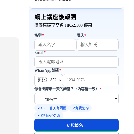
網上講座後報團
憑優惠碼享高達 HK$2,500 優惠
必填
必填
名字
*
姓氏
*
Email
*
必填
必填
WhatsApp號碼
*
必填
你會出席那一天的講座？（內容皆一致）
*
1-2 工作天內回覆
免費諮詢
資料絕不外洩
→
立即報名