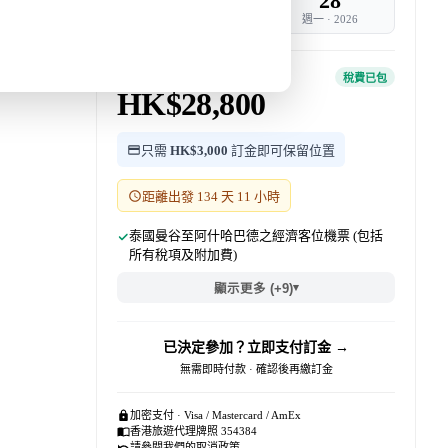
20
28
週日
·
2026
週一
·
2026
團費 · 每位
稅費已包
HK$28,800
只需
HK$3,000
訂金即可保留位置
距離出發 134 天 11 小時
泰國曼谷至阿什哈巴德之經濟客位機票 (包括
所有稅項及附加費)
▾
顯示更多 (+9)
已決定參加？立即支付訂金 →
無需即時付款 · 確認後再繳訂金
加密支付 · Visa / Mastercard / AmEx
香港旅遊代理牌照 354384
請參閱我們的
取消政策