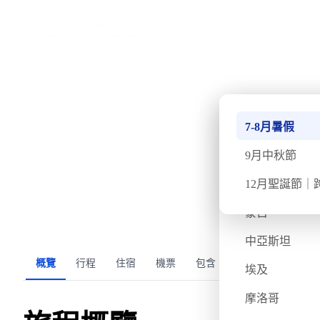
›
首頁
亞洲
中亞土庫曼、烏茲別克聖
南極
7-8月暑假
·
·
2026
快將成團
週日
12月20日
週一
12月28日
9天8夜
北極
9月中秋節
不丹
12月聖誕節｜
氣溫
飛行時間
蒙古
3/10度
約8小時
充
中亞斯坦
概覽
行程
住宿
機票
包含
常見問題
旅客
埃及
摩洛哥