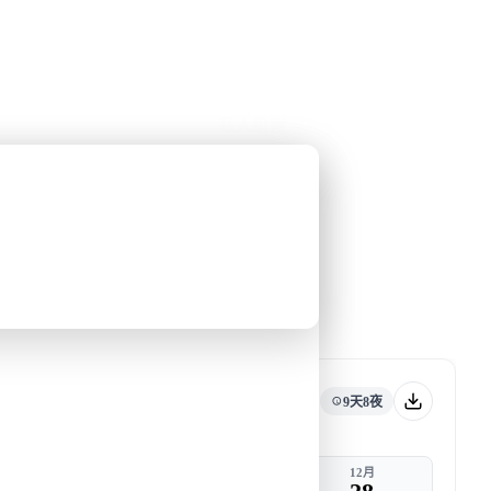
公眾假期精選
限時優惠
🌐
·
HKD
中
講座
深度閱讀
關於我們
私人組團
 (2026)
和梁彥宗合作的南極之旅
去郵輪
旅行團編號
DW CA DEC26 E
千年
快將成團
9天8夜
出發
返港
12月
12月