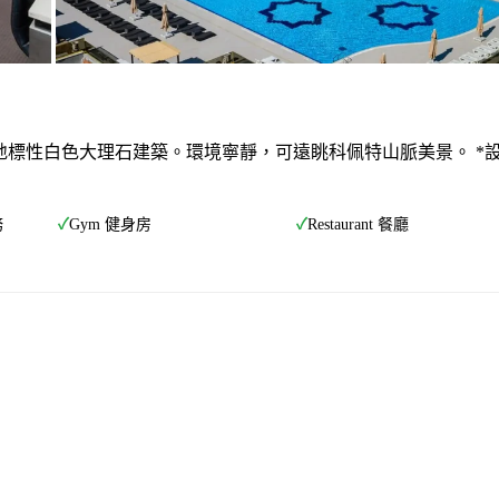
其為地標性白色大理石建築。環境寧靜，可遠眺科佩特山脈美景。 *
務
✓
Gym 健身房
✓
Restaurant 餐廳