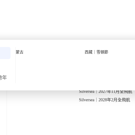
誕兩國深度遊【9日8夜】
Quark 極地探險先鋒
Quark｜11月初最後召集
蒙古
西藏｜雪頓節
Silversea 極致奢華享受
Quark｜1月企鵝寶寶成長
2026-28年出發船期
→
Quark｜3月觀鯨黃金季節
Silversea｜2027年10月飛航
跨年
返
出發地
由曼谷/轉機點出發
Silversea｜2027年11月全飛航
滿活力的傳統巴扎
Silversea｜2028年2月全飛航
評價