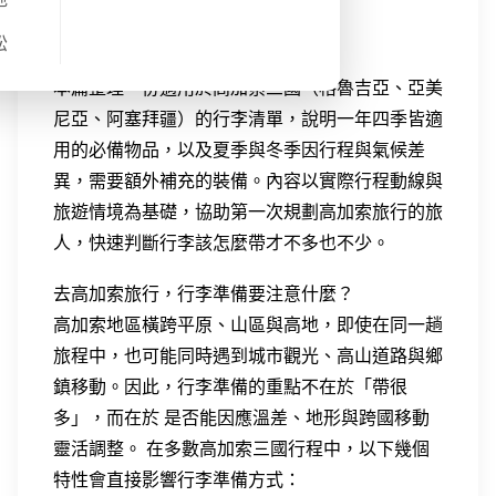
的旅人快速掌握穿著與必帶物品。
松
本篇整理一份適用於高加索三國（格魯吉亞、亞美
尼亞、阿塞拜疆）的行李清單，說明一年四季皆適
用的必備物品，以及夏季與冬季因行程與氣候差
異，需要額外補充的裝備。內容以實際行程動線與
旅遊情境為基礎，協助第一次規劃高加索旅行的旅
人，快速判斷行李該怎麼帶才不多也不少。
去高加索旅行，行李準備要注意什麼？
高加索地區橫跨平原、山區與高地，即使在同一趟
旅程中，也可能同時遇到城市觀光、高山道路與鄉
鎮移動。因此，行李準備的重點不在於「帶很
多」，而在於 是否能因應溫差、地形與跨國移動
靈活調整。 在多數高加索三國行程中，以下幾個
特性會直接影響行李準備方式：