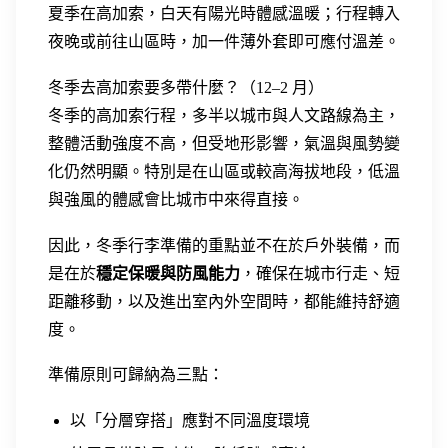
夏季在高加索，白天有陽光時體感溫暖；行程轉入
夜晚或前往山區時，加一件薄外套即可應付溫差。
冬季去高加索要多帶什麼？（12–2 月）
冬季的高加索行程，多半以城市與人文路線為主，
整體活動強度不高，但受地形影響，氣溫與風勢變
化仍然明顯。特別是在山區或較高海拔地段，低溫
與強風的體感會比城市中來得直接。
因此，冬季行李準備的重點並不在於戶外裝備，而
是在於
穩定保暖與防風能力
，確保在城市行走、短
距離移動，以及進出室內外空間時，都能維持舒適
度。
準備原則可歸納為三點：
以「分層穿搭」應對不同溫度環境