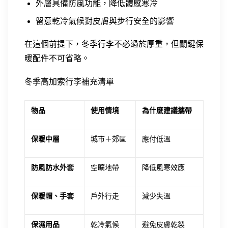
外層具備防風功能，降低體感寒冷
留意乾冷氣候對皮膚與步行安全的影響
在這個前提下，冬季行李不必過於厚重，但關鍵保
暖配件不可省略。
冬季高加索行李補充清單
物品
使用情境
為什麼建議攜帶
保暖中層
城市＋郊區
應付低溫
防風防水外套
空曠地帶
降低風寒效應
保暖帽、手套
戶外行走
減少失溫
保濕用品
乾冷氣候
避免皮膚乾裂