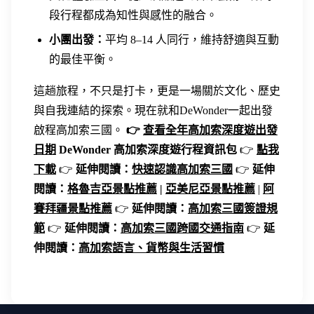
段行程都成為知性與感性的融合。
小團出發：
平均 8–14 人同行，維持舒適與互動
的最佳平衡。
這趟旅程，不只是打卡，更是一場關於文化、歷史
與自我連結的探索。現在就和DeWonder一起出發
啟程高加索三國。
👉
查看全年高加索深度遊出發
日期
DeWonder 高加索深度遊行程資訊包
👉
點我
下載
👉
延伸閱讀：
快速認識高加索三國
👉
延伸
閱讀：
格魯吉亞景點推薦
|
亞美尼亞景點推薦
|
阿
賽拜疆景點推薦
👉
延伸閱讀：
高加索三國簽證規
範
👉
延伸閱讀：
高加索三國跨國交通指南
👉
延
伸閱讀：
高加索語言、貨幣與生活習慣