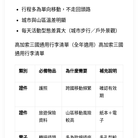
行程多為單向移動，不走回頭路
城市與山區溫差明顯
每天活動型態差異大（城市步行／戶外景觀）
高加索三國通用行李清單（全年適用）
高加索三國
通用行李清單
類別
必備物品
為什麼需要
補充說明
證件
護照
跨國移動頻繁
確認有效
期
證件
旅遊保險
山區移動風險
紙本＋電
資料
較高
子
電子
轉接插頭
多為歐規插座
多孔型較