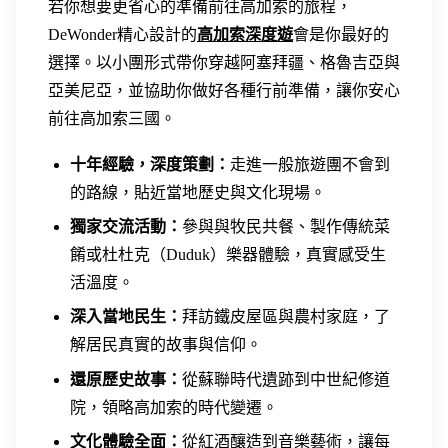
若你想要更省心的準備前往高加索的旅程，
DeWonder精心設計的
高加索深度遊
會是你最好的
選擇。以小團形式帶你穿越阿塞拜疆、格魯吉亞與
亞美尼亞，並協助你做好各種行前準備，讓你安心
前往高加索三國。
十年經驗，深度策劃：
走進一般旅遊團不會到
的路線，貼近當地歷史與文化現場。
獨家交流活動：
參與與牧民共餐、製作傳統菜
餚或杜杜克（Duduk）樂器體驗，真實感受生
活溫度。
深入當地民生：
拜訪鐵皮屋區與農村家庭，了
解居民真實的故事與信仰。
還原歷史故事：
從蘇聯時代遺跡到中世紀修道
院，領略高加索的時代變遷。
文化體驗全面：
從紅酒釀造到音樂藝術，讓每