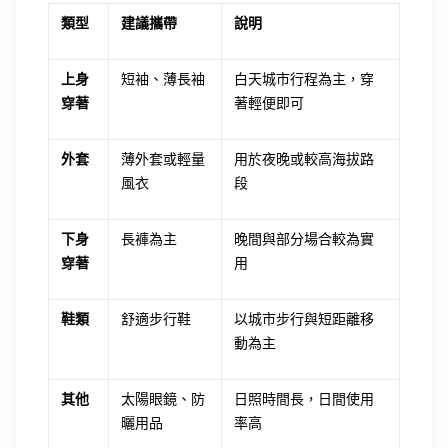
類型
建議攜帶
說明
上身
短袖、薄長袖
白天城市行程為主，穿
穿著
著輕便即可
外套
薄外套或輕量
用於夜晚或較高海拔路
風衣
段
下身
長褲為主
晚間與部分場合較為實
穿著
用
鞋類
舒適步行鞋
以城市步行與短距離移
動為主
其他
太陽眼鏡、防
日照時間長，日間使用
曬用品
率高