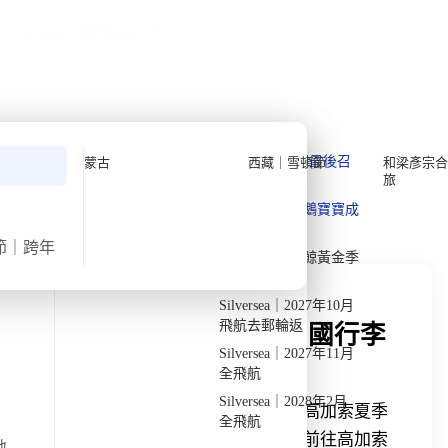
公眾假期精選
限時優惠
🌐
·
HKD
中
講座
深度閱讀
關於我們
私人組團
›
›
首頁
深度閱讀
高加索
深度閱讀
Quark 極地探險先鋒
Quark｜11月初最後召
蒙古
西藏｜雪頓節
和梁彥宗合
旅
集
Silversea 極致奢華享受
發掘獨特見解
Quark｜1月企鵝寶寶成
2026-28年出發船期
→
長
節｜跨年
Quark｜3月觀鯨黃金季
節
Silversea｜2027年10月
飛航去郵輪返
去高加索要帶什麼？三國行李
Silversea｜2027年11月
清單與季節差異整理
全飛航
Silversea｜2028年2月
從行程動線與氣候差異出發，整理高加索夏季
全飛航
與冬季行李清單重點，幫助第一次前往高加索
地