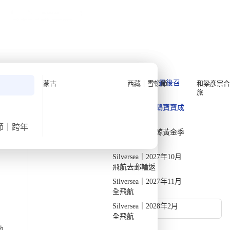
公眾假期精選
限時優惠
🌐
·
HKD
中
講座
深度閱讀
關於我們
私人組團
← 返回行程
報名｜Quark | 南極一月深
Quark 極地探險先鋒
Quark｜11月初最後召
蒙古
西藏｜雪頓節
和梁彥宗合
旅
集
度遊【11日10夜】 (2027)
Silversea 極致奢華享受
Quark｜1月企鵝寶寶成
2026-28年出發船期
→
長
2027年1月26日
｜11日10夜
節｜跨年
Quark｜3月觀鯨黃金季
節
Silversea｜2027年10月
飛航去郵輪返
Silversea｜2027年11月
姓名 *
全飛航
Silversea｜2028年2月
全飛航
電郵 *
地