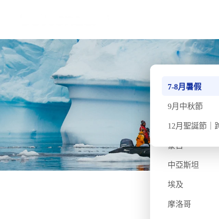
南極
7-8月暑假
北極
9月中秋節
不丹
12月聖誕節｜
蒙古
中亞斯坦
埃及
›
›
首頁
講座
DeWonder 南極深度遊 網上講座
摩洛哥
網上講座