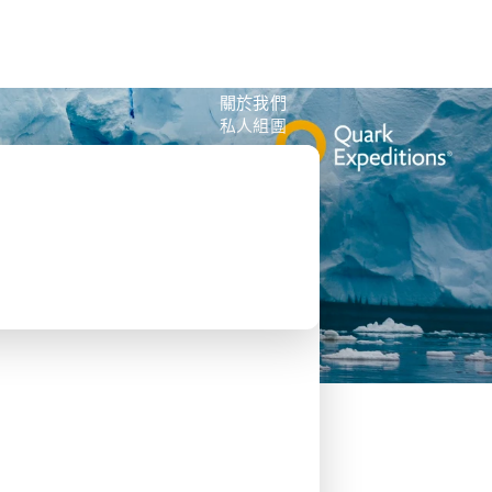
公眾假期精選
限時優惠
🌐
·
HKD
中
講座
深度閱讀
關於我們
私人組團
和梁彥宗合作的南極之旅
去郵輪