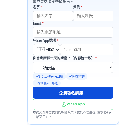
覆並寄送講座準備指南。
必填
必填
名字
*
姓氏
*
Email
*
必填
必填
WhatsApp號碼
*
必填
你會出席那一天的講座？（內容皆一致）
*
1-2 工作天內回覆
免費諮詢
資料絕不外洩
→
免費報名講座
WhatsApp
提交即同意我們的私隱政策。我們不會將您的資料分享
給第三方。