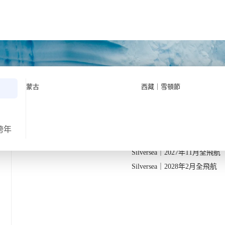
Quark 極地探險先鋒
Quark｜11月初最後召集
蒙古
西藏｜雪頓節
Silversea 極致奢華享受
Quark｜1月企鵝寶寶成長
2026-28年出發船期
→
Quark｜3月觀鯨黃金季節
Silversea｜2027年10月飛航
跨年
返
Silversea｜2027年11月全飛航
Silversea｜2028年2月全飛航