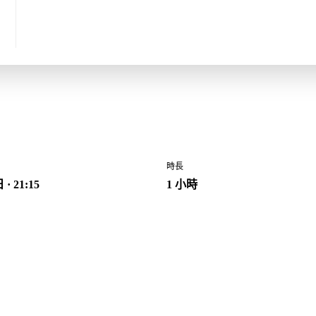
南極深度遊 網上講座
時長
· 21:15
1 小時