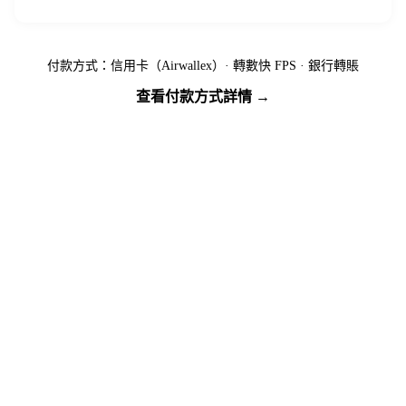
付款方式：信用卡（Airwallex）· 轉數快 FPS · 銀行轉賬
查看付款方式詳情 →
準備好出發了嗎？
名額有限，先到先得 — 立即繳付按金預訂您的位置。
馬上報名
下載行程資訊包