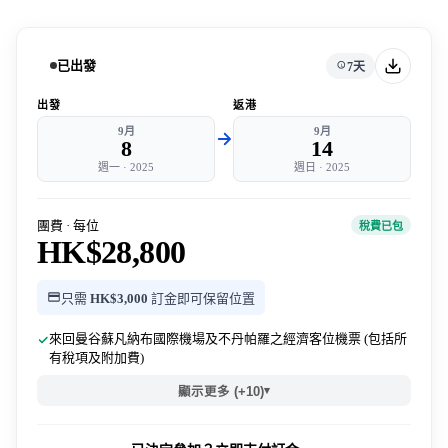
已出發
7天
出發
返港
9月
9月
8
14
週一
·
2025
週日
·
2025
團費 · 每位
稅費已包
HK$28,800
只需
HK$3,000
訂金即可保留位置
來回曼谷蘇凡納布國際機場及不丹帕羅之經濟客位機票 (包括所
有稅項及附加費)
▾
顯示更多 (+10)