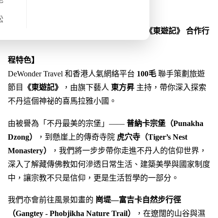
旅程概覽
松
【DeWonder Travel 不丹 x 100毛 東方昇《東遊記》 合作⾏
程特⾊】
DeWonder Travel 和香港人氣網絡平台
100毛
聯手策劃旅遊
節目
《東遊記》
，由旗下藝人
東方昇
主持，帶你深入探索
不丹這個神祕的喜馬拉雅小國。
由被譽為「不丹最美的宗堡」——
普納卡宗堡（Punakha
Dzong）
，到懸崖上的傳奇寺院
虎穴寺（Tiger’s Nest
Monastery）
，我們將一步步帶你走進不丹人的信仰世界，
深入了解藏傳佛教如何滲透日常生活、建築美學與國家制度
中，讓宗教不只是信仰，更是生活哲學的一部分。
我們亦會前往風景如畫的
崗堤—富吉卡自然步行徑
（Gangtey - Phobjikha Nature Trail）
，在遼闊的山谷與濕