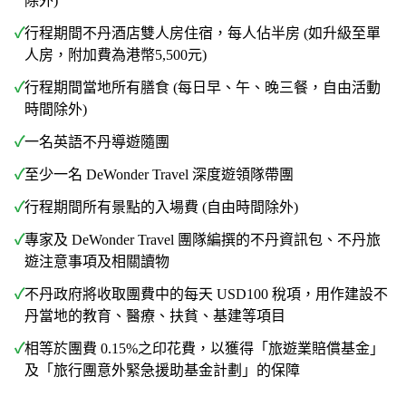
除外)
✓
行程期間不丹酒店雙人房住宿，每人佔半房 (如升級至單
人房，附加費為港幣5,500元)
✓
行程期間當地所有膳食 (每日早、午、晚三餐，自由活動
時間除外)
✓
一名英語不丹導遊隨團
✓
至少一名 DeWonder Travel 深度遊領隊帶團
✓
行程期間所有景點的入場費 (自由時間除外)
✓
專家及 DeWonder Travel 團隊編撰的不丹資訊包、不丹旅
遊注意事項及相關讀物
✓
不丹政府將收取團費中的每天 USD100 稅項，用作建設不
丹當地的教育、醫療、扶貧、基建等項目
✓
相等於團費 0.15%之印花費，以獲得「旅遊業賠償基金」
及「旅行團意外緊急援助基金計劃」的保障