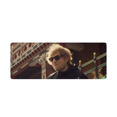
十年不丹旅行專家
DeWonder 創辦人由10年前開始舉辦不丹深度遊，於不丹網
絡廣闊，由皇室成員、國會議員到宗教廟宇都可安排見面。
授權安排國際盛事
DeWonder 獲授權協助不丹在香港發售 Ed Sheeran 不丹演唱
會，也是不丹立國以來首個國際巨星演唱會。