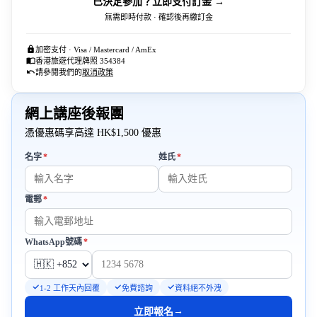
已決定參加？立即支付訂金 →
無需即時付款 · 確認後再繳訂金
加密支付 · Visa / Mastercard / AmEx
香港旅遊代理牌照 354384
請參閱我們的
取消政策
網上講座後報團
憑優惠碼享高達 HK$1,500 優惠
必填
必填
名字
*
姓氏
*
必填
電郵
*
必填
WhatsApp號碼
*
1-2 工作天內回覆
免費諮詢
資料絕不外洩
→
立即報名