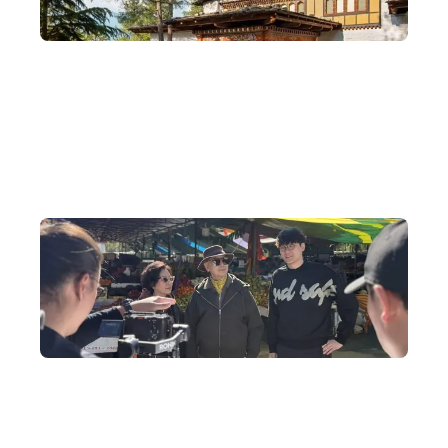
不丹 COMO 六星級酒店特別代理
梁朝偉、劉嘉玲到不丹結婚時入住的 COMO 酒店也由我們
特別代理， 如需要歡迎聯絡安排
旅遊節目製作
為阿姐、家英哥度身策劃獨一無二的不丹拍攝旅程，包括穿
著不丹傳統婚嫁服飾拍攝婚照、乘搭直升機觀賞虎穴寺等。