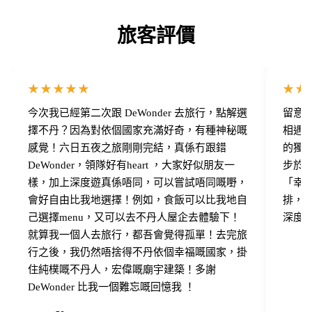
旅客評價
★★★★★
★★
今次我已經第二次跟 DeWonder 去旅行，點解選
留意了 
擇不丹？因為對依個國家充滿好奇，有種神秘嘅
相遇！
感覺！六日五夜之旅剛剛完結，真係冇跟錯
的獨
DeWonder，領隊好有heart ，大家好似朋友一
步於
樣，加上深度遊真係唔同，可以嘗試唔同嘅嘢，
「幸福感
會好自由比我地選擇！例如，食飯可以比我地自
排，
己選擇menu，又可以去不丹人屋企去體驗下！
深度
就算我一個人去旅行，都吾會覺得孤單！去完旅
行之後，我仍然唔捨得不丹依個幸福嘅國家，掛
住純樸嘅不丹人，宏偉嘅廟宇建築！多謝
DeWonder 比我一個難忘嘅回憶我 ！