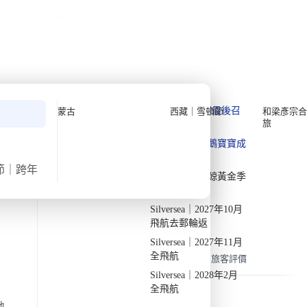
公眾假期精選
限時優惠
🌐
·
HKD
中
講座
深度閱讀
關於我們
›
首頁
亞洲
私人組團
100毛 東方昇《東遊記》 不丹深
度遊【7日6夜】
Quark 極地探險先鋒
Quark｜11月初最後召
蒙古
西藏｜雪頓節
和梁彥宗合
旅
集
Silversea 極致奢華享受
·
·
2025
已出發
週一
9月8日
週日
9月14日
7天
Quark｜1月企鵝寶寶成
2026-28年出發船期
→
長
氣溫
飛行時間
節｜跨年
Quark｜3月觀鯨黃金季
11/26度
約5小時
節
出發地
旅行團編號
Silversea｜2027年10月
DW BH SEP 100 MOST
由曼谷出發
東遊記
飛航去郵輪返
Silversea｜2027年11月
全飛航
概覽
行程
機票
包含
常見問題
旅客評價
Silversea｜2028年2月
全飛航
地