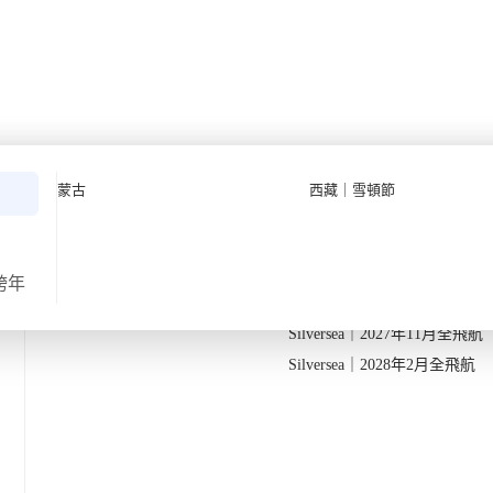
5夜】
Quark 極地探險先鋒
Quark｜11月初最後召集
蒙古
西藏｜雪頓節
Silversea 極致奢華享受
Quark｜1月企鵝寶寶成長
·
·
2025
月3日
6天
2026-28年出發船期
→
Quark｜3月觀鯨黃金季節
Silversea｜2027年10月飛航
跨年
返
出發地
由曼谷出發
Silversea｜2027年11月全飛航
Silversea｜2028年2月全飛航