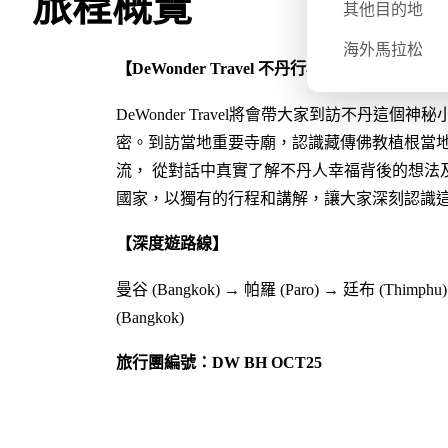
旅程概覽
其他目的地
海外馬拉松
【DeWonder Travel 不丹⾏程的特⾊】
DeWonder Travel將會帶大家到訪不丹
密。到訪當地重要寺廟，認識藏傳佛教植根當
流， 從對話中真實了解不丹人幸福背後的想法
國家，以獨有的行程和講解，讓大家深刻認識
【深度遊路線】
曼谷 (Bangkok) → 帕羅 (Paro) → 廷布 (Thimphu
(Bangkok)
旅行團編號：DW BH OCT25