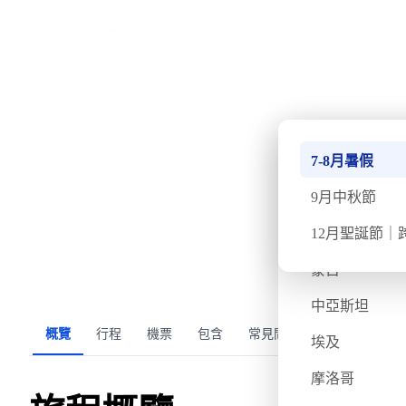
›
首頁
亞洲
不丹十月深度遊【6日
南極
7-8月暑假
快將成團
已出發 — 此團期已結束
週三
10月29日
週一
11
北極
9月中秋節
不丹
12月聖誕節｜
氣溫
飛行時間
蒙古
5/16度
約8小時
中亞斯坦
概覽
行程
機票
包含
常見問題
旅客評價
埃及
摩洛哥