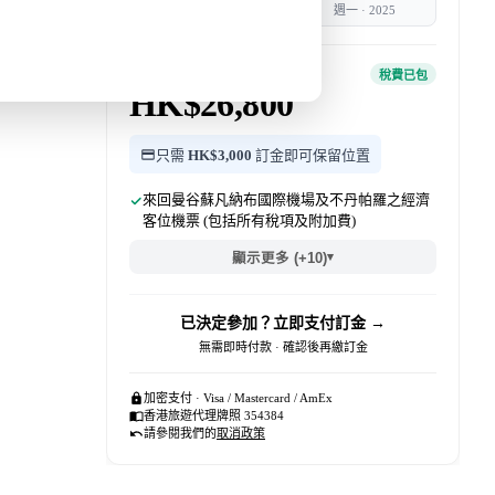
週三
·
2025
週一
·
2025
團費 · 每位
稅費已包
HK$26,800
只需
HK$3,000
訂金即可保留位置
來回曼谷蘇凡納布國際機場及不丹帕羅之經濟
客位機票 (包括所有稅項及附加費)
▾
顯示更多 (+10)
已決定參加？立即支付訂金 →
無需即時付款 · 確認後再繳訂金
加密支付 · Visa / Mastercard / AmEx
香港旅遊代理牌照 354384
請參閱我們的
取消政策