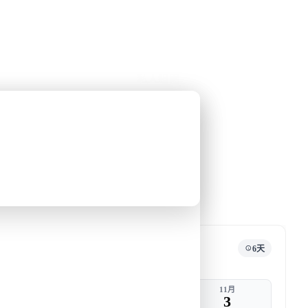
公眾假期精選
限時優惠
🌐
·
HKD
中
講座
深度閱讀
關於我們
私人組團
和梁彥宗合作的南極之旅
去郵輪
旅行團編號
DW BH OCT25
登上「
快將成團
6天
出發
返港
10月
11月
29
3