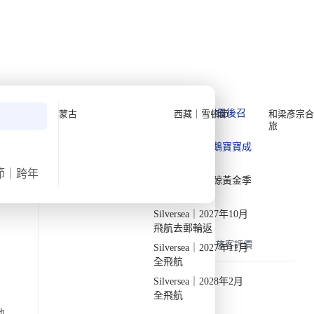
公眾假期精選
限時優惠
🌐
·
HKD
中
講座
深度閱讀
關於我們
›
首頁
不丹
私人組團
不丹十月徒步深度遊【7日6夜】
Quark 極地探險先鋒
Quark｜11月初最後召
蒙古
西藏｜雪頓節
和梁彥宗合
·
·
2025
已出發
週一
10月13日
週日
10月19日
7天
旅
集
Silversea 極致奢華享受
Quark｜1月企鵝寶寶成
氣溫
飛行時間
2026-28年出發船期
→
長
15/23度
約8小時
節｜跨年
Quark｜3月觀鯨黃金季
出發地
旅行團編號
節
DW BH OCT25 C
由曼谷出發
Silversea｜2027年10月
飛航去郵輪返
概覽
行程
機票
包含
常見問題
旅客評價
Silversea｜2027年11月
全飛航
Silversea｜2028年2月
旅程概覽
全飛航
地