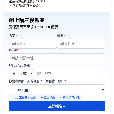
香港旅遊代理牌照 354384
請參閱我們的
取消政策
網上講座後報團
憑優惠碼享高達 HK$1,500 優惠
必填
必填
名字
*
姓氏
*
Email
*
必填
必填
WhatsApp號碼
*
必填
你會出席那一天的講座？（內容皆一致）
*
1-2 工作天內回覆
免費諮詢
資料絕不外洩
→
立即報名