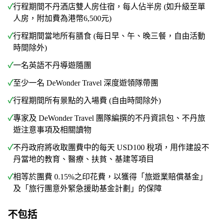
✓
行程期間不丹酒店雙人房住宿，每人佔半房 (如升級至單
人房，附加費為港幣6,500元)
✓
行程期間當地所有膳食 (每日早、午、晚三餐，自由活動
時間除外)
✓
一名英語不丹導遊隨團
✓
至少一名 DeWonder Travel 深度遊領隊帶團
✓
行程期間所有景點的入場費 (自由時間除外)
✓
專家及 DeWonder Travel 團隊編撰的不丹資訊包、不丹旅
遊注意事項及相關讀物
✓
不丹政府將收取團費中的每天 USD100 稅項，用作建設不
丹當地的教育、醫療、扶貧、基建等項目
✓
相等於團費 0.15%之印花費，以獲得「旅遊業賠償基金」
及「旅行團意外緊急援助基金計劃」的保障
不包括