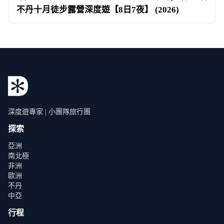
不丹十月徒步露營深度遊【8日7夜】 (2026)
深度遊專家 | 小團隊旅行團
探索
亞洲
南北極
非洲
歐洲
不丹
中亞
行程