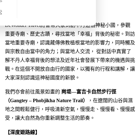
【DeWonder Travel 不丹⾏程的特⾊】
松
DeWonder Travel將會帶大家到訪不丹這個神秘小國，參觀
重要寺廟、歷史古蹟，尋找當地「幸福」背後的秘密。到訪
當地重要寺廟，認識藏傳佛教植根當地的影響力，同時觸及
與宗教自由當中的角力；與當地人交流， 從對話中真實了
解不丹人幸福背後的想法及近年社會發展下帶來的機遇與挑
戰。在這個不開放自由行的國家，以獨有的行程和講解，讓
大家深刻認識這神秘國度的新貌。
我們亦會前往風景如畫的
崗堤—富吉卡自然步行徑
（Gangtey – Phobjikha Nature Trail）
，在遼闊的山谷與濕
地之間輕鬆健行，呼吸清新空氣，慢慢走、慢慢看、慢慢感
受，讓大自然為你重新調整生活的節奏。
【深度遊路線】