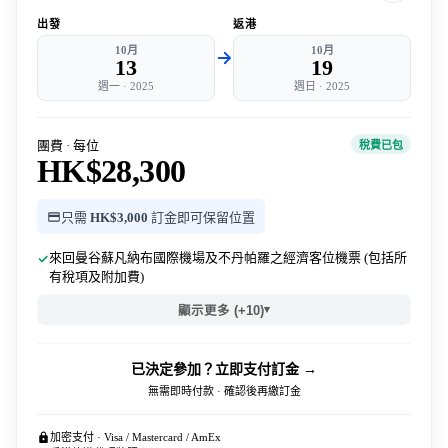
出發
返港
10月
10月
13
19
週一
·
2025
週日
·
2025
團費 · 每位
稅費已包
HK$28,300
只需
HK$3,000
訂金即可保留位置
來回曼谷蘇凡納布國際機場及不丹帕羅之經濟客位機票 (包括所
有稅項及附加費)
▾
顯示更多 (+10)
已決定參加？立即支付訂金 →
無需即時付款 · 確認後再繳訂金
加密支付 · Visa / Mastercard / AmEx