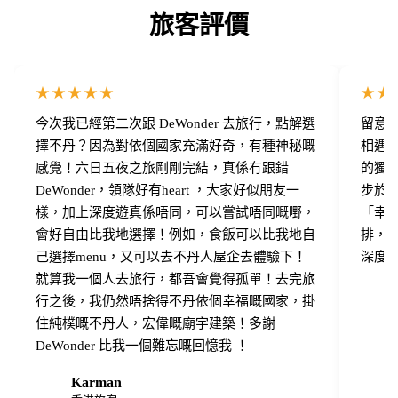
旅客評價
★★★★★
★★
今次我已經第二次跟 DeWonder 去旅行，點解選
留意了 
擇不丹？因為對依個國家充滿好奇，有種神秘嘅
相遇！
感覺！六日五夜之旅剛剛完結，真係冇跟錯
的獨
DeWonder，領隊好有heart ，大家好似朋友一
步於
樣，加上深度遊真係唔同，可以嘗試唔同嘅嘢，
「幸福感
會好自由比我地選擇！例如，食飯可以比我地自
排，
己選擇menu，又可以去不丹人屋企去體驗下！
深度
就算我一個人去旅行，都吾會覺得孤單！去完旅
行之後，我仍然唔捨得不丹依個幸福嘅國家，掛
住純樸嘅不丹人，宏偉嘅廟宇建築！多謝
DeWonder 比我一個難忘嘅回憶我 ！
Karman
K
M