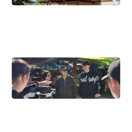
不丹 COMO 六星級酒店特別代理
梁朝偉、劉嘉玲到不丹結婚時入住的 COMO 酒店也由我們
特別代理， 如需要歡迎聯絡安排
旅遊節目製作
為阿姐、家英哥度身策劃獨一無二的不丹拍攝旅程，包括穿
著不丹傳統婚嫁服飾拍攝婚照、乘搭直升機觀賞虎穴寺等。