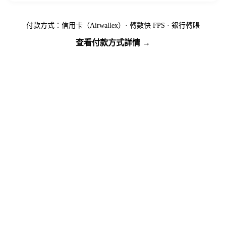
付款方式：信用卡（Airwallex）· 轉數快 FPS · 銀行轉賬
查看付款方式詳情 →
準備好出發了嗎？
名額有限，先到先得 — 立即繳付按金預訂您的位置。
馬上報名
下載行程資訊包