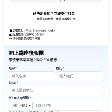
已決定參加？立即支付訂金 →
無需即時付款 · 確認後再繳訂金
加密支付 · Visa / Mastercard / AmEx
香港旅遊代理牌照 354384
請參閱我們的
取消政策
網上講座後報團
憑優惠碼享高達 HK$2,500 優惠
必填
必填
名字
*
姓氏
*
Email
*
必填
必填
WhatsApp號碼
*