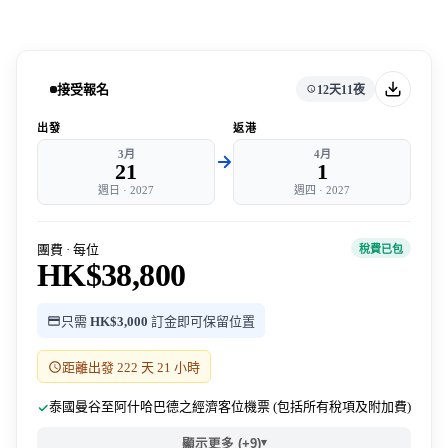
接受報名
12天11夜
出發
返港
3月
4月
21
1
週日
·
2027
週四
·
2027
團費 · 每位
稅費已包
HK$38,800
只需
HK$3,000
訂金即可保留位置
距離出發 222 天 21 小時
泰國曼谷至阿什哈巴德之經濟客位機票 (包括所有稅項及附加費)
▾
顯示更多 (+9)