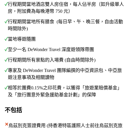
✓
行程期間當地酒店雙人房住宿，每人佔半房（如升級單人
房，附加費為每晚港幣 750 元）
✓
行程期間當地所有膳食 (每日早、午、晚三餐，自由活動
時間除外)
✓
當地導遊隨團
✓
至少一名 DeWonder Travel 深度遊領隊帶團
✓
行程期間所有景點的入場費 (自由時間除外)
✓
專家及 DeWonder Travel 團隊編撰的中亞資訊包、中亞旅
遊注意事項及相關讀物
✓
相等於團費0.15%之印花費，以獲得「旅遊業賠償基金」
及「旅行團意外緊急援助基金計劃」的保障
不包括
✕
烏茲別克簽證費用 (持香港特區護照人士前往烏茲別克旅