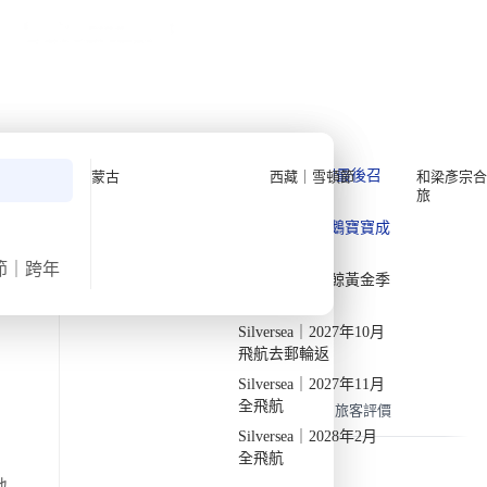
公眾假期精選
限時優惠
🌐
·
HKD
中
講座
深度閱讀
關於我們
›
首頁
亞洲
私人組團
中亞三月三國遊【12日11夜】
(2027)
Quark 極地探險先鋒
Quark｜11月初最後召
蒙古
西藏｜雪頓節
和梁彥宗合
旅
集
Silversea 極致奢華享受
·
·
2027
接受報名
週日
3月21日
週四
4月1日
12天11夜
Quark｜1月企鵝寶寶成
2026-28年出發船期
→
長
氣溫
飛行時間
節｜跨年
Quark｜3月觀鯨黃金季
3/17度
約8小時
節
出發地
旅行團編號
Silversea｜2027年10月
DW CA MAR27 C
由曼谷/轉機點出發
深入中亞社會歷史與文化
飛航去郵輪返
Silversea｜2027年11月
全飛航
概覽
行程
機票
包含
常見問題
旅客評價
Silversea｜2028年2月
全飛航
地