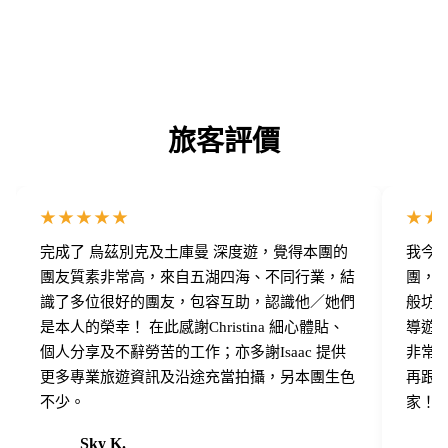
旅客評價
★★★★★
★★
完成了 烏茲別克及土庫曼 深度遊，覺得本團的
我今次
團友質素非常高，來自五湖四海、不同行業，結
團，我
識了多位很好的團友，包容互助，認識他／她們
般坊
是本人的榮幸！ 在此感謝Christina 細心體貼、
導遊
個人分享及不辭勞苦的工作；亦多謝Isaac 提供
非常之
更多專業旅遊資訊及沿途充當拍攝，另本團生色
再跟
不少。
家！
Sky K.