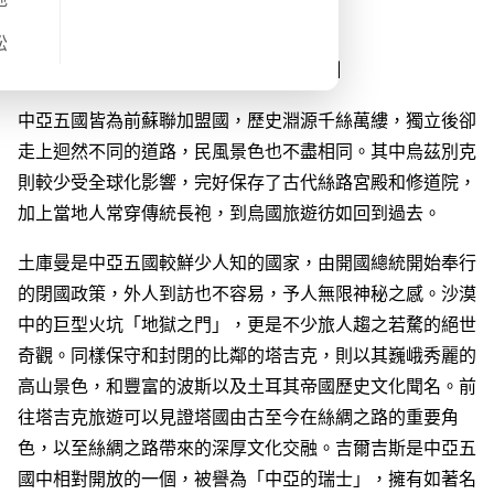
旅程概覽
松
【DeWonder Travel 中亞五國行程的特⾊】
中亞五國皆為前蘇聯加盟國，歷史淵源千絲萬縷，獨立後卻
走上迴然不同的道路，⺠風景色也不盡相同。其中烏茲別克
則較少受全球化影響，完好保存了古代絲路宮殿和修道院，
加上當地人常穿傳統長袍，到烏國旅遊彷如回到過去。
土庫曼是中亞五國較鮮少人知的國家，由開國總統開始奉行
的閉國政策，外人到訪也不容易，予人無限神秘之感。沙漠
中的巨型火坑「地獄之門」，更是不少旅人趨之若騖的絕世
奇觀。同樣保守和封閉的比鄰的塔吉克，則以其巍峨秀麗的
高山景色，和豐富的波斯以及土耳其帝國歷史文化聞名。前
往塔吉克旅遊可以見證塔國由古至今在絲綢之路的重要角
色，以至絲綢之路帶來的深厚文化交融。吉爾吉斯是中亞五
國中相對開放的一個，被譽為「中亞的瑞士」，擁有如著名