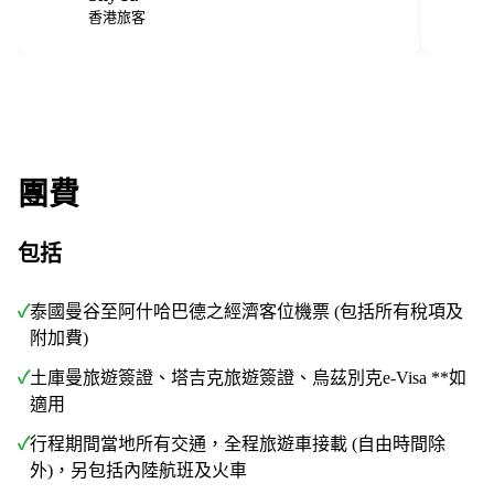
S
W
香港旅客
團費
包括
✓
泰國曼谷至阿什哈巴德之經濟客位機票 (包括所有稅項及
附加費)
✓
土庫曼旅遊簽證、塔吉克旅遊簽證、烏茲別克e-Visa **如
適用
✓
行程期間當地所有交通，全程旅遊車接載 (自由時間除
外)，另包括內陸航班及火車