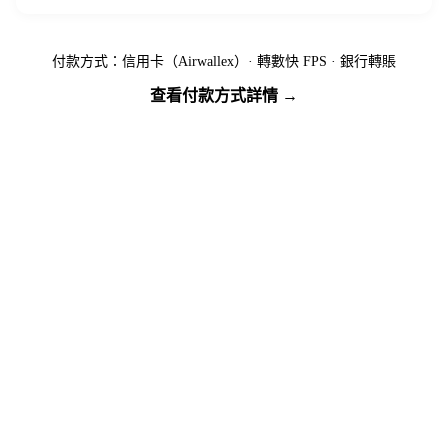
付款方式：信用卡（Airwallex）· 轉數快 FPS · 銀行轉賬
查看付款方式詳情 →
準備好出發了嗎？
名額有限，先到先得 — 立即繳付按金預訂您的位置。
馬上報名
下載行程資訊包