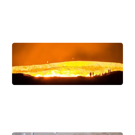
三國、四國、五國自由選擇，依你所想，度身打造中亞之
旅。
地獄之門
必訪景點土庫曼地獄之門，壯觀奇景。