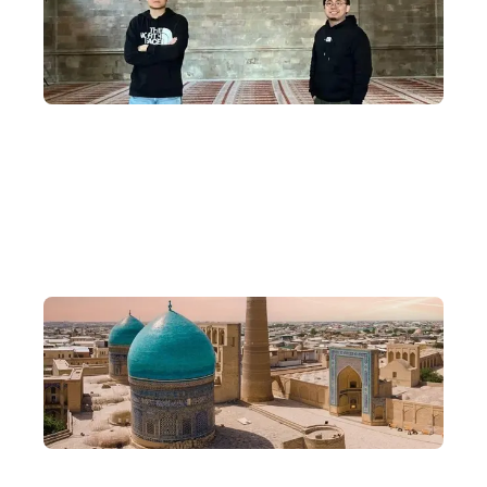
多年經驗
多年帶團遊學深度探索中亞五國，從沙漠走到雪地，體驗壯
闊時空。
彈性行程