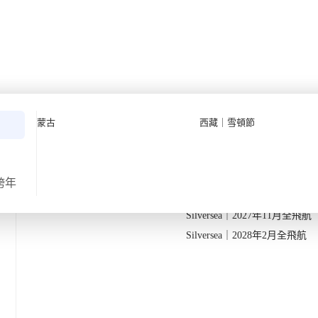
】 (2027)
Quark 極地探險先鋒
Quark｜11月初最後召集
蒙古
西藏｜雪頓節
Silversea 極致奢華享受
Quark｜1月企鵝寶寶成長
2026-28年出發船期
→
Quark｜3月觀鯨黃金季節
Silversea｜2027年10月飛航
跨年
返
出發地
由曼谷/轉機點出發
Silversea｜2027年11月全飛航
最快樂的宮殿
Silversea｜2028年2月全飛航