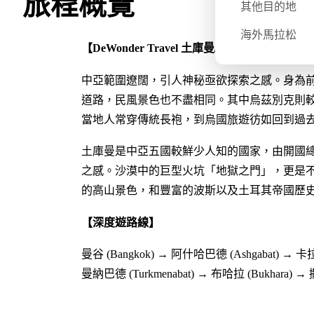
旅程概覽
其他目的地
海外馬拉松
【DeWonder Travel 土庫曼/烏茲別克兩國行
中亞範圍遼闊，引人神秘亟欲探索之感。身為
道路，⺠風景色也不盡相同。其中烏茲別克則
當地人常穿傳統長袍，到烏國旅遊彷如回到過
土庫曼是中亞五國較鮮少人知的國家，由開國
之感。沙漠中的巨型火坑「地獄之門」，更是
的高山景色，和豐富的波斯以及土耳其帝國歷
【深度遊路線】
曼谷 (Bangkok) → 阿什哈巴德 (Ashgabat) → 卡
曼納巴德 (Turkmenabat) → 布哈拉 (Bukhara) → 