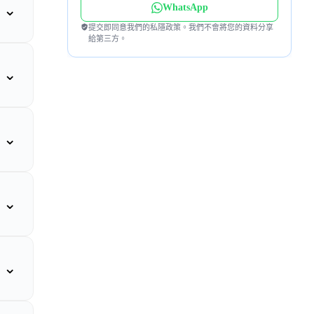
⌄
WhatsApp
提交即同意我們的私隱政策。我們不會將您的資料分享
給第三方。
⌄
⌄
⌄
⌄