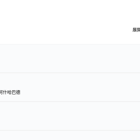
展
 → 阿什哈巴德