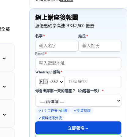
網上講座後報團
憑優惠碼享高達 HK$2,500 優惠
開全部
必填
必填
名字
*
姓氏
*
Email
*
必填
⌄
必填
WhatsApp號碼
*
⌄
必填
你會出席那一天的講座？（內容皆一致）
*
1-2 工作天內回覆
免費諮詢
⌄
資料絕不外洩
→
立即報名