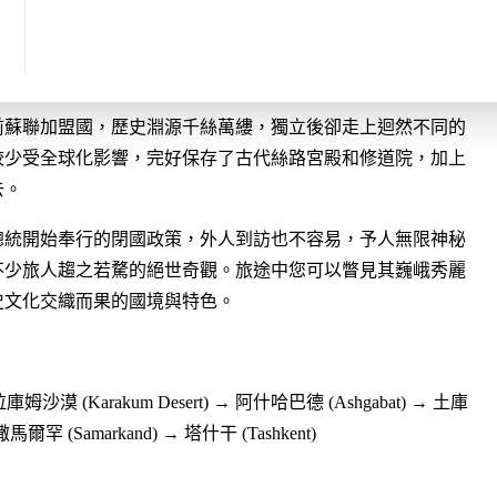
程特⾊】
前蘇聯加盟國，歷史淵源千絲萬縷，獨立後卻走上迴然不同的
較少受全球化影響，完好保存了古代絲路宮殿和修道院，加上
去。
總統開始奉行的閉國政策，外人到訪也不容易，予人無限神秘
不少旅人趨之若騖的絕世奇觀。旅途中您可以瞥見其巍峨秀麗
史文化交織而果的國境與特色。
拉庫姆沙漠 (Karakum Desert) → 阿什哈巴德 (Ashgabat) → 土庫
撒馬爾罕 (Samarkand) → 塔什干 (Tashkent)