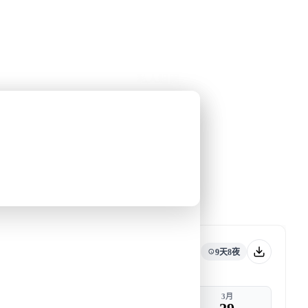
公眾假期精選
限時優惠
🌐
·
HKD
中
講座
深度閱讀
關於我們
私人組團
和梁彥宗合作的南極之旅
去郵輪
旅行團編號
DW CA MAR27 D
接受報名
9天8夜
出發
返港
3月
3月