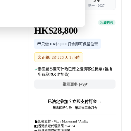
21
29
週日
·
2027
週一
·
2027
團費 · 每位
稅費已包
HK$28,800
只需
HK$3,000
訂金即可保留位置
距離出發 226 天 1 小時
泰國曼谷至阿什哈巴德之經濟客位機票 (包括
所有稅項及附加費)
▾
顯示更多 (+9)
已決定參加？立即支付訂金 →
無需即時付款 · 確認後再繳訂金
加密支付 · Visa / Mastercard / AmEx
香港旅遊代理牌照 354384
請參閱我們的
取消政策