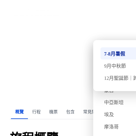
›
首頁
亞洲
中亞三月兩國遊【9日8夜
南極
7-8月暑假
·
·
2027
接受報名
週日
3月21日
週一
3月29日
9天8夜
北極
9月中秋節
不丹
12月聖誕節｜
氣溫
飛行時間
蒙古
4/18度
約 8 小時
中亞斯坦
概覽
行程
機票
包含
常見問題
旅客評價
埃及
摩洛哥