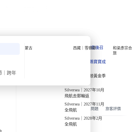
公眾假期精選
限時優惠
🌐
·
HKD
中
講座
深度閱讀
關於我們
›
首頁
亞洲
私人組團
中亞五月兩國遊【9日8夜】(2026)
Quark 極地探險先鋒
Quark｜11月初最後召
蒙古
西藏｜雪頓節
和梁彥宗合
接受報名
已出發 — 此團期已結束
旅
集
Silversea 極致奢華享受
·
·
2026
週日
5月10日
週一
5月18日
9天8夜
Quark｜1月企鵝寶寶成
2026-28年出發船期
→
長
氣溫
飛行時間
節｜跨年
32/22度
約8小時
Quark｜3月觀鯨黃金季
節
出發地
旅行團編號
DW CA MAY26 D
由曼谷/轉機點出發
Silversea｜2027年10月
地獄之門 : 魔鬼的故鄉
飛航去郵輪返
Silversea｜2027年11月
概覽
行程
住宿
機票
包含
常見問題
旅客評價
全飛航
Silversea｜2028年2月
全飛航
地