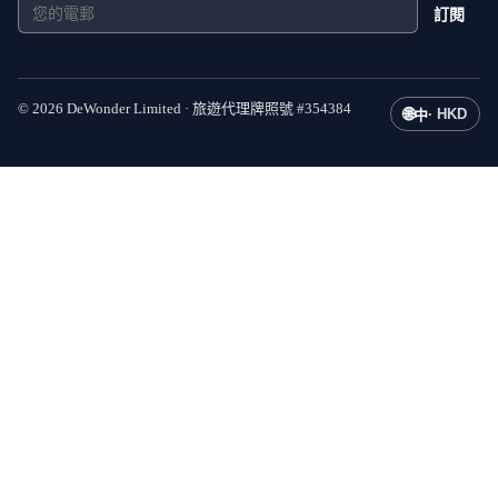
訂閱
©
2026
DeWonder Limited ·
旅遊代理牌照號
#
354384
🌐
·
HKD
中