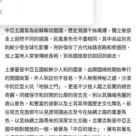
旅程概覽
松
【DeWonder Travel 中亞五國行程的特⾊】
中亞五國皆為前蘇聯加盟國，歷史淵源千絲萬縷，獨立後卻
走上迴然不同的道路，⺠風景色也不盡相同。其中烏茲別克
則較少受全球化影響，完好保存了古代絲路宮殿和修道院，
加上當地人常穿傳統長袍，到烏國旅遊彷如回到過去。
土庫曼是中亞五國較鮮少人知的國家，由開國總統開始奉行
的閉國政策，外人到訪也不容易，予人無限神秘之感。沙漠
中的巨型火坑「地獄之門」，更是不少旅人趨之若騖的絕世
奇觀。同樣保守和封閉的比鄰的塔吉克，則以其巍峨秀麗的
高山景色，和豐富的波斯以及土耳其帝國歷史文化聞名。前
往塔吉克旅遊可以見證塔國由古至今在絲綢之路的重要角
色，以至絲綢之路帶來的深厚文化交融。吉爾吉斯是中亞五
國中相對開放的一個，被譽為「中亞的瑞士」，擁有如著名