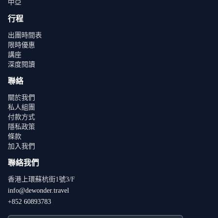
中亞
行程
出團時間表
限時優惠
講座
深度閱讀
聯絡
關於我們
私人組團
付款方式
隱私政策
條款
加入我們
聯絡我們
香港上環蘇杭街1號3/F
info@dewonder.travel
+852 60893783