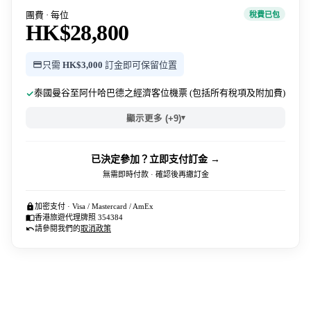
團費 · 每位
稅費已包
HK$28,800
只需
HK$3,000
訂金即可保留位置
泰國曼谷至阿什哈巴德之經濟客位機票 (包括所有稅項及附加費)
▾
顯示更多 (+9)
已決定參加？立即支付訂金 →
無需即時付款 · 確認後再繳訂金
加密支付 · Visa / Mastercard / AmEx
香港旅遊代理牌照 354384
請參閱我們的
取消政策