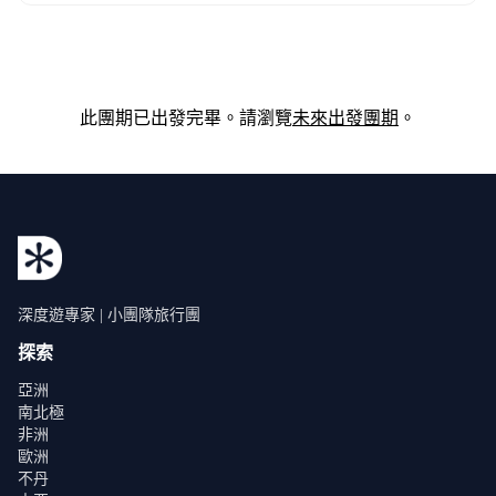
此團期已出發完畢。請瀏覽
未來出發團期
。
深度遊專家 | 小團隊旅行團
探索
亞洲
南北極
非洲
歐洲
不丹