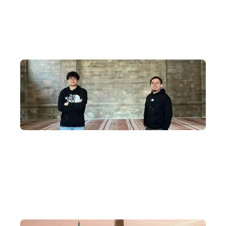
為何跟我們到中亞?
多年經驗
多年帶團遊學深度探索中亞五國，從沙漠走到雪地，體驗壯
闊時空。