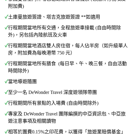
附加費)
✓
土庫曼旅遊簽證、塔吉克旅遊簽證 **如適用
✓
行程期間當地所有交通，全程旅遊車接載 (自由時間除
外)，另包括內陸航班及火車
✓
行程期間當地酒店雙人房住宿，每人佔半房（如升級單人
房，附加費為每晚港幣 750 元）
✓
行程期間當地所有膳食 (每日早、午、晚三餐，自由活動
時間除外)
✓
當地導遊隨團
✓
至少一名 DeWonder Travel 深度遊領隊帶團
✓
行程期間所有景點的入場費 (自由時間除外)
✓
專家及 DeWonder Travel 團隊編撰的中亞資訊包、中亞旅
遊注意事項及相關讀物
✓
相等於團費0.15%之印花費，以獲得「旅遊業賠償基金」