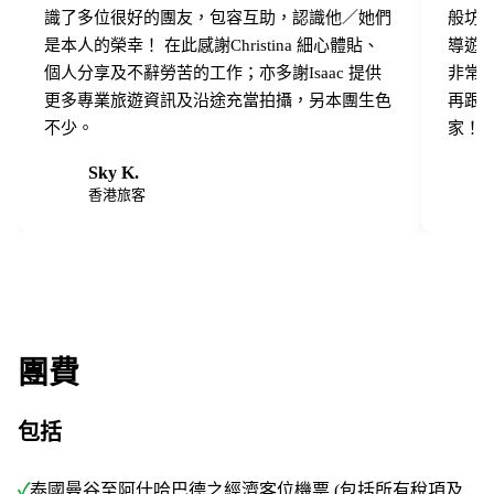
識了多位很好的團友，包容互助，認識他／她們
般坊
是本人的榮幸！ 在此感謝Christina 細心體貼、
導遊
個人分享及不辭勞苦的工作；亦多謝Isaac 提供
非常之
更多專業旅遊資訊及沿途充當拍攝，另本團生色
再跟
不少。
家！
Sky K.
S
W
香港旅客
團費
包括
✓
泰國曼谷至阿什哈巴德之經濟客位機票 (包括所有稅項及