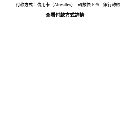
付款方式：信用卡（Airwallex）· 轉數快 FPS · 銀行轉賬
查看付款方式詳情 →
準備好出發了嗎？
名額有限，先到先得 — 立即繳付按金預訂您的位置。
馬上報名
下載行程資訊包