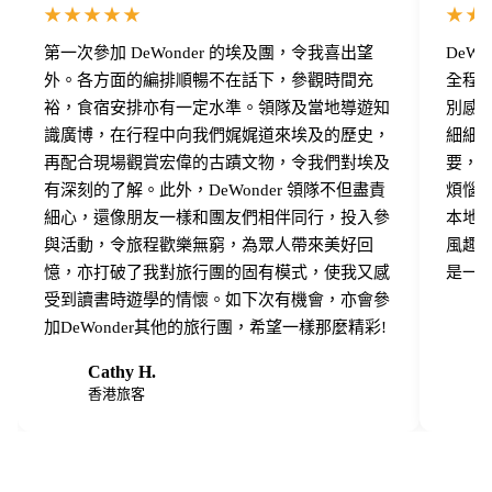
★★★★★
★★
第一次參加 DeWonder 的埃及團，令我喜出望
DeW
外。各方面的編排順暢不在話下，參觀時間充
全程
裕，食宿安排亦有一定水準。領隊及當地導遊知
別感
識廣博，在行程中向我們娓娓道來埃及的歷史，
細細
再配合現場觀賞宏偉的古蹟文物，令我們對埃及
要，
有深刻的了解。此外，DeWonder 領隊不但盡責
煩惱
細心，還像朋友一樣和團友們相伴同行，投入參
本地埃
與活動，令旅程歡樂無窮，為眾人帶來美好回
風趣
憶，亦打破了我對旅行團的固有模式，使我又感
是一
受到讀書時遊學的情懷。如下次有機會，亦會參
加DeWonder其他的旅行團，希望一樣那麼精彩!
Cathy H.
C
C
香港旅客