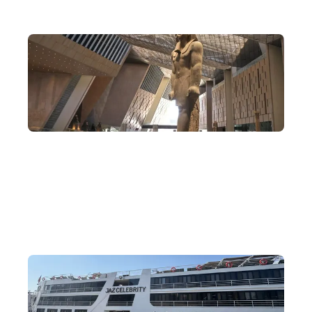
經典埃及路線
一次過走遍開羅、阿斯旺和樂蜀，不止欣賞古埃及遺跡，更
會到訪近代埃及著名地標，絕不走馬看花。