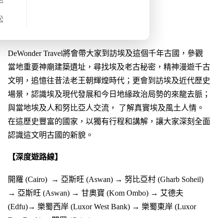
旅程概覽
松
【DeWonder Travel 埃及⾏程的特⾊】
DeWonder Travel將會帶大家到訪埃及這個千年古國，參觀
當地重要神廟建築遺址，尋找埃及老古秘密，精神漫遊千古
文明，追憶往昔法老王朝輝煌時代；更會到訪埃及近代歷史
場景，認識埃及現代發展和今日地緣政治局勢的來龍去脈；
與當地埃及人和努比亞人交流， 了解真實埃及風土人情。
在這歷史豐富的國家，以獨有行程和講解，讓大家深刻全面
認識這文明古國的新貌。
【深度遊路線】
開羅 (Cairo) → 亞斯旺 (Aswan) → 努比亞村 (Gharb Soheil)
→ 亞斯旺 (Aswan) → 甘奧寶 (Kom Ombo) → 艾德夫
(Edfu)→ 樂蜀西岸 (Luxor West Bank) → 樂蜀東岸 (Luxor