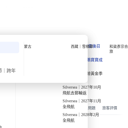
公眾假期精選
限時優惠
🌐
·
HKD
中
講座
深度閱讀
關於我們
›
首頁
非洲
私人組團
四月初復活節埃及深度遊【8日7
夜】
Quark 極地探險先鋒
Quark｜11月初最後召
蒙古
西藏｜雪頓節
和梁彥宗合
旅
集
Silversea 極致奢華享受
·
·
2026
已出發
週二
3月31日
週二
4月7日
8日7夜
Quark｜1月企鵝寶寶成
2026-28年出發船期
→
長
氣溫
飛行時間
節｜跨年
Quark｜3月觀鯨黃金季
14/36度
約19小時
節
出發地
旅行團編號
Silversea｜2027年10月
DW EG APR26 B
由香港出發
參觀古埃及偉大建築遺跡，走進不朽傳奇。
飛航去郵輪返
Silversea｜2027年11月
全飛航
概覽
行程
住宿
機票
包含
常見問題
旅客評價
Silversea｜2028年2月
全飛航
地