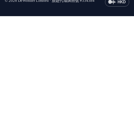
©
2026
DeWonder Limited ·
旅遊代理牌照號
#
354384
🌐
·
HKD
中