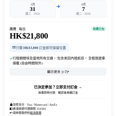
3月
4月
31
7
週二
·
2026
週二
·
2026
團費 · 每位
稅費已包
HK$21,800
只需
HK$3,000
訂金即可保留位置
行程期間埃及當地所有交通， 包含來回內陸航班， 全程旅遊車
接載 (自由時間除外)
▾
顯示更多 (+7)
已決定參加？立即支付訂金 →
無需即時付款 · 確認後再繳訂金
加密支付 · Visa / Mastercard / AmEx
香港旅遊代理牌照 354384
請參閱我們的
取消政策