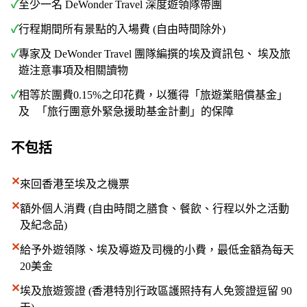
✓
至少一名 DeWonder Travel 深度遊領隊帶團
✓
行程期間所有景點的入場費 (自由時間除外)
✓
專家及 DeWonder Travel 團隊編撰的埃及資訊包、 埃及旅
遊注意事項及相關讀物
✓
相等於團費0.15%之印花費，以獲得「旅遊業賠償基金」
及 「旅行團意外緊急援助基金計劃」的保障
不包括
✕
來回香港至埃及之機票
✕
額外個人消費 (自由時間之膳食、餐飲、行程以外之活動
及紀念品)
✕
給予外遊領隊、埃及導遊及司機的小費，最低金額為每天
20美金
✕
埃及旅遊簽證 (香港特別⾏政區護照持有⼈免簽證逗留 90