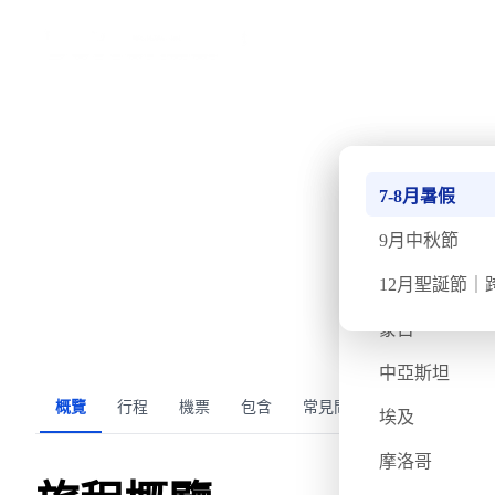
›
首頁
亞洲
日本九州⁠秋季賞楓嶽
南極
7-8月暑假
·
·
20
已出發 — 此團期已結束
週日
11月30日
週五
12月5日
6天
北極
9月中秋節
不丹
12月聖誕節｜
氣溫
飛行時間
蒙古
10/18度
約4小時
欣
中亞斯坦
概覽
行程
機票
包含
常見問題
埃及
摩洛哥