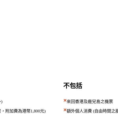
小團隊出發
精緻小團，深入理解目的地，更靈
活的旅行節奏。
不包括
✕
)
來回香港及鹿兒島之機票
✕
附加費為港幣1,800元)
額外個人消費 (自由時間之