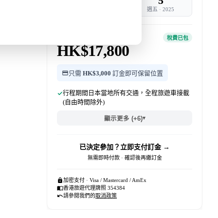
30
5
週日
·
2025
週五
·
2025
團費 · 每位
稅費已包
HK$17,800
只需
HK$3,000
訂金即可保留位置
行程期間日本當地所有交通，全程旅遊車接載
(自由時間除外)
▾
顯示更多 (+6)
已決定參加？立即支付訂金 →
無需即時付款 · 確認後再繳訂金
加密支付 · Visa / Mastercard / AmEx
香港旅遊代理牌照 354384
請參閱我們的
取消政策