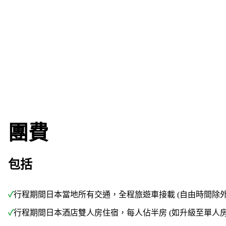
10年經驗，學人創辦
由背包客、學者、攝影師創辦，10年深度
8-15人
遊籌劃經驗。
團費
包括
✓
行程期間日本當地所有交通，全程旅遊車接載 (自由時間除外
✓
行程期間日本酒店雙人房住宿，每人佔半房 (如升級至單人房，