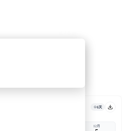
公眾假期精選
限時優惠
🌐
·
HKD
中
講座
深度閱讀
關於我們
私人組團
和梁彥宗合作的南極之旅
去郵輪
旅行團編號
DW JPT NOV25
DeWond
6天
出發
返港
11月
12月