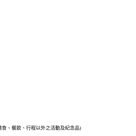
營造你喜歡的社群
志同道合的旅伴，建立持久友誼，重複參
加的家庭式社群。
膳食、餐飲、行程以外之活動及紀念品)