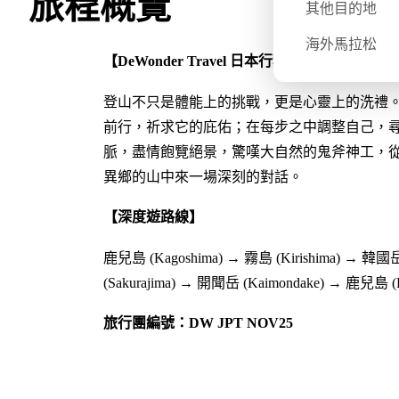
旅程概覽
其他目的地
海外馬拉松
【DeWonder Travel 日本⾏程的特⾊: 為何
登山不只是體能上的挑戰，更是心靈上的洗禮
前行，祈求它的庇佑；在每步之中調整自己，
脈，盡情飽覽絕景，驚嘆大自然的鬼斧神工，
異鄉的山中來一場深刻的對話。
【深度遊路線】
鹿兒島 (Kagoshima) → 霧島 (Kirishima) → 韓國岳
(Sakurajima) → 開聞岳 (Kaimondake) → 鹿兒島 (K
旅行團編號：DW JPT NOV25