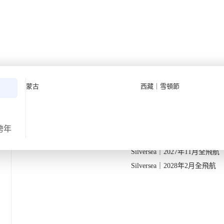
之旅【6日5夜】
Quark 極地探險先鋒
Quark｜11月初最後召集
蒙古
西藏｜雪頓節
Silversea 極致奢華享受
Quark｜1月企鵝寶寶成長
25
2026-28年出發船期
→
Quark｜3月觀鯨黃金季節
Silversea｜2027年10月飛航
跨年
返
出發地
由香港出發
Silversea｜2027年11月全飛航
賞於秋季綻放的楓葉
Silversea｜2028年2月全飛航