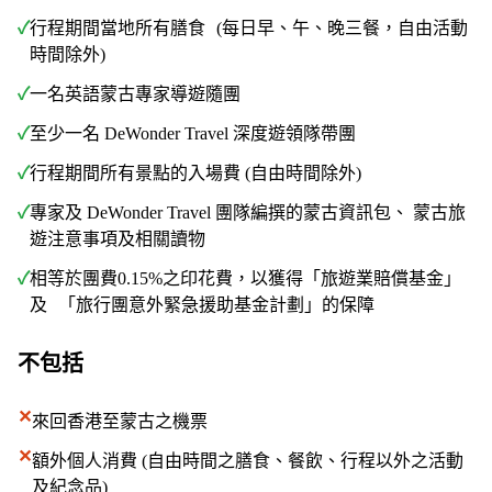
✓
行程期間當地所有膳食 (每日早、午、晚三餐，自由活動
時間除外)
✓
一名英語蒙古專家導遊隨團
✓
至少一名 DeWonder Travel 深度遊領隊帶團
✓
行程期間所有景點的入場費 (自由時間除外)
✓
專家及 DeWonder Travel 團隊編撰的蒙古資訊包、 蒙古旅
遊注意事項及相關讀物
✓
相等於團費0.15%之印花費，以獲得「旅遊業賠償基金」
及 「旅行團意外緊急援助基金計劃」的保障
不包括
✕
來回香港至蒙古之機票
✕
額外個人消費 (自由時間之膳食、餐飲、行程以外之活動
及紀念品)