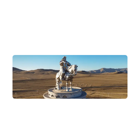
十年深耕
Dewonder 團隊成立十年，專注策劃獨特而深入的行程，帶
各位穿梭蒙古的宏偉大漠與草原，探索文化秘境與歷史遺
跡，體會蒙古自由奔放的遊牧文明。
追憶大漠英雄
走訪哈拉和林與特勒吉國家公園，跟隨成吉思汗的足跡，了
解他的傅奇人生。