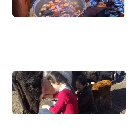
深度交流
作客遊牧家庭，共晉特色菜餚，傾談日常生活，感受真正的
蒙古人情。
獨特體驗
走進牧民蒙古包，體驗遊牧民族日常：擠牛奶，為羊群剃