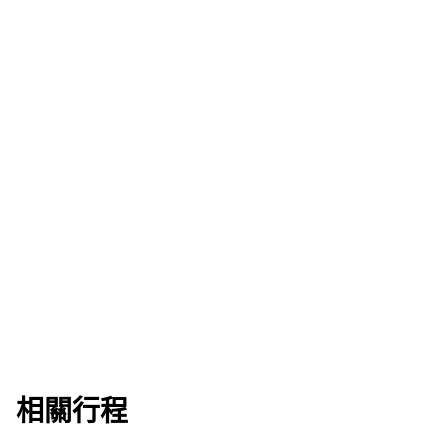
準備好出發了嗎？
名額有限，先到先得 — 立即繳付按金預訂您的位置。
馬上報名
下載行程資訊包
相關行程