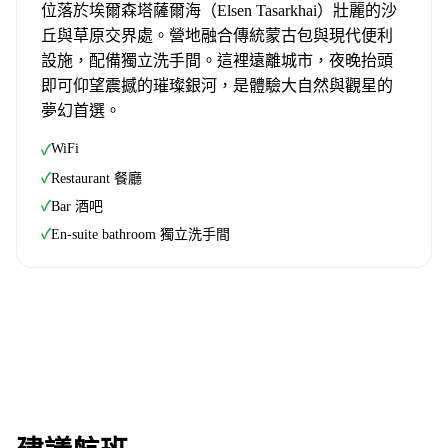
位落於埃爾森塔薩爾海（Elsen Tasarkhai）壯麗的沙
丘與草原交界處。營地融合傳統蒙古包與現代便利
設施，配備獨立洗手間。這裡遠離城市，夜晚抬頭
即可仰望震撼的璀璨銀河，是體驗大自然與觀星的
夢幻首選。
WiFi
✓
✓
Restaurant 餐廳
✓
Bar 酒吧
✓
En-suite bathroom 獨立洗手間