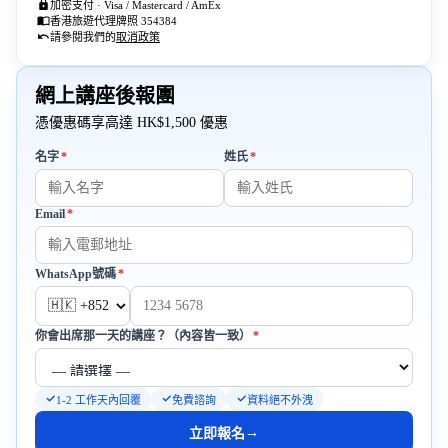
加密支付 · Visa / Mastercard / AmEx
香港旅遊代理牌照 354384
請參閱我們的
取消政策
網上講座後報團
憑優惠碼享高達 HK$1,500 優惠
必填
必填
名字
*
姓氏
*
Email
*
必填
必填
WhatsApp號碼
*
必填
你會出席那一天的講座？（內容皆一致）
*
1-2 工作天內回覆
免費諮詢
資料絕不外洩
→
立即報名