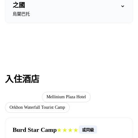
⌄
之國
烏蘭巴托
入住酒店
Burd Star Camp
Mellinium Plaza Hotel
Orkhon Waterfall Tourist Camp
Burd Star Camp
★★★★
或同級