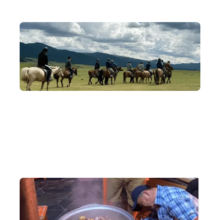
經典路線
涵蓋烏蘭巴托、巴彥戈壁沙丘、鄂爾渾峽谷與哈斯台國家公
園，深入走遍蒙古，看盡其變幻多樣的自然景觀。