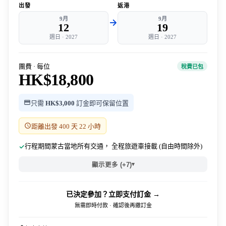
出發
返港
9月
9月
12
19
週日
·
2027
週日
·
2027
團費 · 每位
稅費已包
HK$18,800
只需
HK$3,000
訂金即可保留位置
距離出發 400 天 22 小時
行程期間蒙古當地所有交通， 全程旅遊車接載 (自由時間除外)
▾
顯示更多 (+7)
已決定參加？立即支付訂金 →
無需即時付款 · 確認後再繳訂金