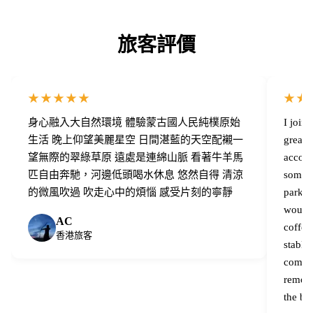
旅客評價
★★★★★
★★
身心融入大自然環境 體驗蒙古國人民純樸原始
I join
生活 晚上仰望美麗星空 日間湛藍的天空配襯一
great,
望無際的翠綠草原 遠處是連綿山脈 看著牛羊馬
accomm
匹自由奔馳，河邊低頭喝水休息 悠然自得 清涼
some l
的微風吹過 吹走心中的煩惱 感受片刻的寧靜
parks 
would 
AC
coffee
香港旅客
stable 
compare
remote
the be