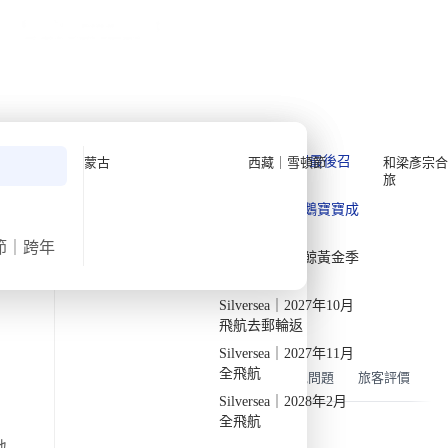
公眾假期精選
限時優惠
🌐
·
HKD
中
講座
深度閱讀
關於我們
›
首頁
亞洲
私人組團
蒙古九月中秋節深度遊【8日7
夜】(2027)
Quark 極地探險先鋒
Quark｜11月初最後召
蒙古
西藏｜雪頓節
和梁彥宗合
旅
集
Silversea 極致奢華享受
·
·
2027
接受報名
週日
9月12日
週日
9月19日
8日7夜
Quark｜1月企鵝寶寶成
2026-28年出發船期
→
長
氣溫
飛行時間
節｜跨年
Quark｜3月觀鯨黃金季
5/20度
約4.5小時
節
出發地
旅行團編號
Silversea｜2027年10月
DW MO SEP27
由香港出發
飛航去郵輪返
Silversea｜2027年11月
全飛航
概覽
行程
住宿
機票
包含
常見問題
旅客評價
Silversea｜2028年2月
全飛航
地