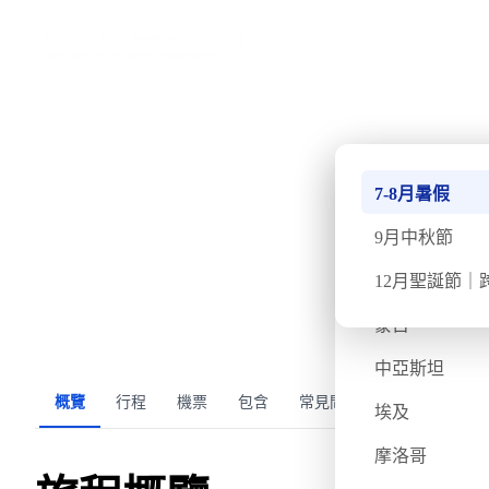
›
首頁
波蘭 &amp; 白羅斯
波蘭&白羅斯端午深度
南極
7-8月暑假
確認出發
已出發 — 此團期已結束
週二
6月10日
週五
6月
北極
9月中秋節
不丹
12月聖誕節｜
氣溫
飛行時間
蒙古
12/24度
約16小時
Nes
中亞斯坦
概覽
行程
機票
包含
常見問題
埃及
摩洛哥