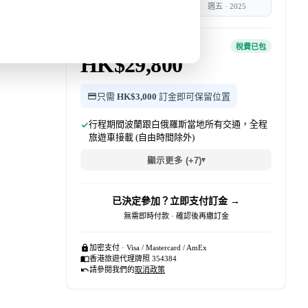
週二
·
2025
週五
·
2025
團費 · 每位
稅費已包
HK$29,800
只需
HK$3,000
訂金即可保留位置
行程期間波蘭跟白俄羅斯當地所有交通，全程
旅遊車接載 (自由時間除外)
▾
顯示更多 (+7)
已決定參加？立即支付訂金 →
無需即時付款 · 確認後再繳訂金
加密支付 · Visa / Mastercard / AmEx
香港旅遊代理牌照 354384
請參閱我們的
取消政策