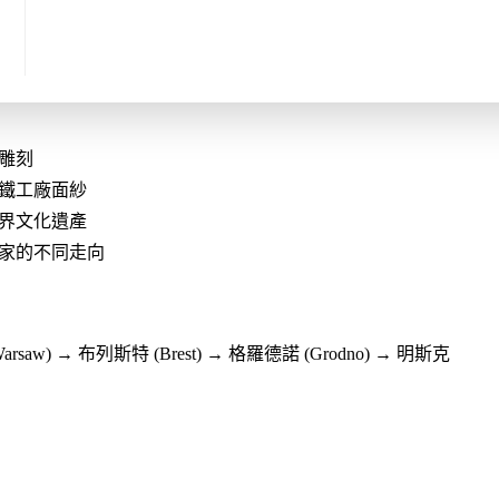
⾊】
雕刻
鋼鐵工廠面紗
世界文化遺產
國家的不同走向
Warsaw) → 布列斯特 (Brest) → 格羅德諾 (Grodno) → 明斯克