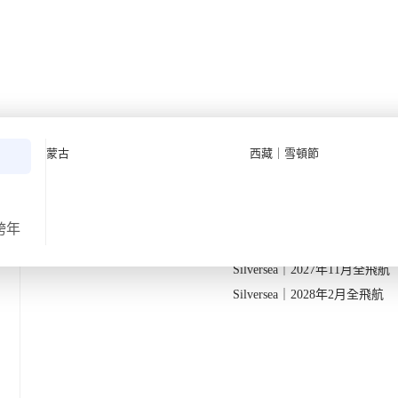
遊【11日10夜】
Quark 極地探險先鋒
Quark｜11月初最後召集
蒙古
西藏｜雪頓節
Silversea 極致奢華享受
Quark｜1月企鵝寶寶成長
·
·
2025
20日
11天10夜
2026-28年出發船期
→
Quark｜3月觀鯨黃金季節
Silversea｜2027年10月飛航
跨年
返
出發地
由香港出發
Silversea｜2027年11月全飛航
vizh Palace_Belarus
Silversea｜2028年2月全飛航