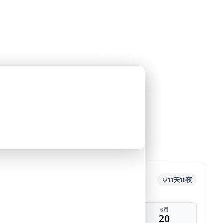
公眾假期精選
限時優惠
🌐
·
HKD
中
講座
深度閱讀
關於我們
私人組團
和梁彥宗合作的南極之旅
去郵輪
旅行團編號
DW PB JUN25
新胡塔社會主
確認出發
11天10夜
出發
返港
6月
6月
10
20