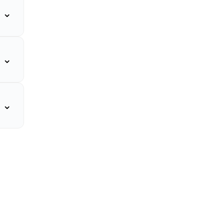
⌄
⌄
⌄