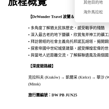
旅程概覽
其他目的地
海外馬拉松
【DeWonder Travel 波蘭＆白俄羅斯⾏程的特
• 多角度了解猶太民族歷史，感受戰爭的殘酷
• 深入最古老的地下鹽礦，欣賞鬼斧神工的礦工
• 拜訪曾經的社會主義烏托邦諾瓦胡塔，揭開
• 探索帝國中世紀城堡建築，感受輝煌宏偉的
• 與當地人近距離交流，了解蘇聯遺風及兩個
【深度遊路線】
克拉科夫 (Kraków) → 凱爾采 (Kielce) → 華沙 (
(Minsk)
旅行團編號：DW PB JUN25