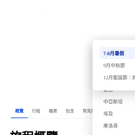
›
首頁
意大利西西里島
意大利西西里島五月深
南極
7-8月暑假
快將成團
已出發 — 此團期已結束
週六
5月17日
週六
5月
北極
9月中秋節
不丹
12月聖誕節｜
氣溫
飛行時間
蒙古
12/26度
約15小時
S
中亞斯坦
概覽
行程
機票
包含
常見問題
埃及
摩洛哥