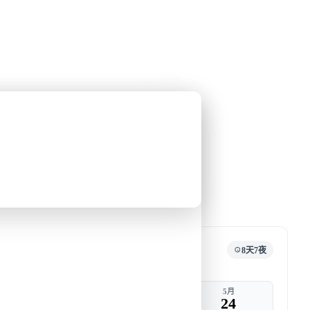
公眾假期精選
限時優惠
🌐
·
HKD
中
講座
深度閱讀
關於我們
私人組團
和梁彥宗合作的南極之旅
去郵輪
旅行團編號
DW SIC MAY25
我們將徒步登陸
快將成團
8天7夜
出發
返港
5月
5月
17
24