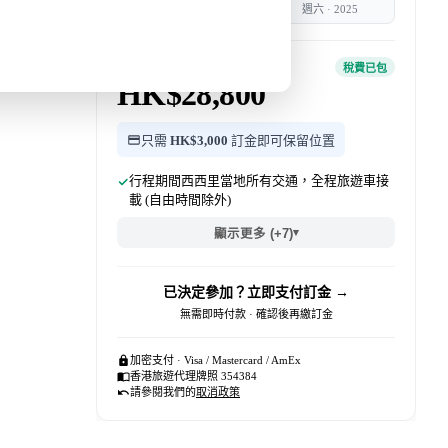
週六
·
2025
週六
·
2025
團費 · 每位
稅費已包
HK$28,800
只需
HK$3,000
訂金即可保留位置
行程期間西西里當地所有交通，全程旅遊車接
載 (自由時間除外)
▾
顯示更多 (+7)
已決定參加？立即支付訂金 →
無需即時付款 · 確認後再繳訂金
加密支付 · Visa / Mastercard / AmEx
香港旅遊代理牌照 354384
請參閱我們的
取消政策