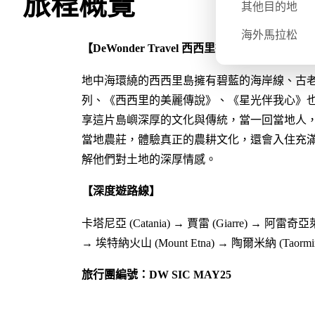
旅程概覽
其他目的地
海外馬拉松
【DeWonder Travel 西西里⾏程的特⾊:感
地中海環繞的西西里島擁有碧藍的海岸線、古
列、《西西里的美麗傳說》、《星光伴我心》也取景此
享這片島嶼深厚的文化與傳統，當一回當地人
當地農莊，體驗真正的農耕文化，還會入住充
解他們對土地的深厚情感。
【深度遊路線】
卡塔尼亞 (Catania) → 賈雷 (Giarre) → 阿雷奇亞萊 (
→ 埃特納火山 (Mount Etna) → 陶爾米納 (Taormin
旅行團編號：DW SIC MAY25