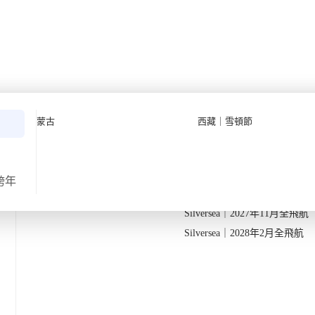
度遊【8日7夜】
Quark 極地探險先鋒
Quark｜11月初最後召集
蒙古
西藏｜雪頓節
Silversea 極致奢華享受
Quark｜1月企鵝寶寶成長
·
·
2025
24日
8天7夜
2026-28年出發船期
→
Quark｜3月觀鯨黃金季節
Silversea｜2027年10月飛航
跨年
返
出發地
由香港出發
Silversea｜2027年11月全飛航
icily Winery_Sicily
Silversea｜2028年2月全飛航