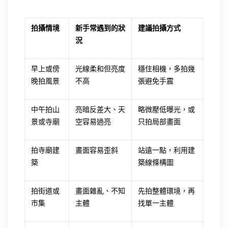
拍攝情境
新手常遇到的狀
建議拍攝方式
況
早上或傍
光線柔和但亮度
穩住相機，多拍幾
晚拍風景
不高
張避免手震
中午拍山
亮暗反差大、天
略微壓低曝光，或
景或寺廟
空容易過亮
只拍局部畫面
拍寺廟建
畫面容易歪斜
站遠一點，利用建
築
築線條構圖
拍街道或
畫面雜亂、不知
先拍整體環境，再
市集
主體
找單一主體