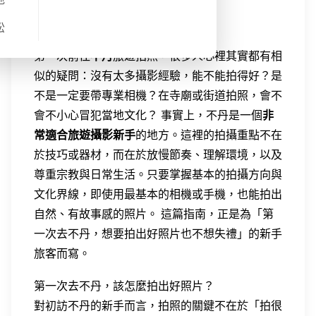
時尊重當地文化。
松
第一次前往
不丹
旅遊拍照，很多人心裡其實都有相
似的疑問：沒有太多攝影經驗，能不能拍得好？是
不是一定要帶專業相機？在寺廟或街道拍照，會不
會不小心冒犯當地文化？ 事實上，不丹是一個
非
常適合旅遊攝影新手
的地方。這裡的拍攝重點不在
於技巧或器材，而在於放慢節奏、理解環境，以及
尊重宗教與日常生活。只要掌握基本的拍攝方向與
文化界線，即使用最基本的相機或手機，也能拍出
自然、有故事感的照片。 這篇指南，正是為「第
一次去不丹，想要拍出好照片也不想失禮」的新手
旅客而寫。
第一次去不丹，該怎麼拍出好照片？
對初訪不丹的新手而言，拍照的關鍵不在於「拍很