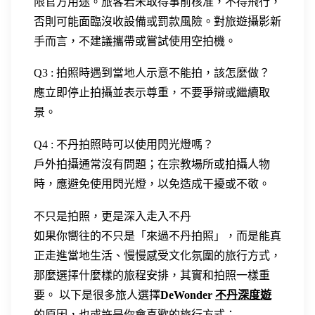
限官方用途。旅客若未取得事前核准，不得飛行，
否則可能面臨沒收設備或罰款風險。對旅遊攝影新
手而言，不建議攜帶或嘗試使用空拍機。
Q3 : 拍照時遇到當地人示意不能拍，該怎麼做？
應立即停止拍攝並表示尊重，不要爭辯或繼續取
景。
Q4 : 不丹拍照時可以使用閃光燈嗎？
戶外拍攝通常沒有問題；在宗教場所或拍攝人物
時，應避免使用閃光燈，以免造成干擾或不敬。
不只是拍照，更是深入走入不丹
如果你嚮往的不只是「來過不丹拍照」，而是能真
正走進當地生活、慢慢感受文化氛圍的旅行方式，
那麼選擇什麼樣的旅程安排，其實和拍照一樣重
要。 以下是很多旅人選擇
DeWonder
不丹深度遊
的原因，也或許是你會喜歡的旅行方式：