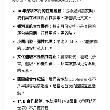
10 年深耕不丹的在地經驗
：從導遊到農家樂，
我們與在地夥伴合作多年，讓體驗更真實。
香港直航合作夥伴
：特定月份安排不丹直飛帕
羅包機團期，行程更順、更省時。
小團出發、彈性包團
：平均 8–14 人，也能依你
的步調安排私人包團。
文化體驗不是點到為止
：農家晚餐、壇城（沙
畫）體驗、節慶觀禮……都是讓旅程更有溫度
的元素。
國際級合作紀錄
：我們曾協助 Ed Sheeran 在不
丹舉辦專場演唱會，是當地首次的國際巨星活
動。
TVB 合作夥伴 :
協助規劃TVB節目《帶阿姐看
世界》不丹篇行程