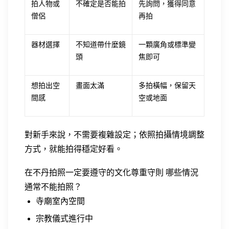
拍人物或
不確定是否能拍
先詢問，獲得同意
僧侶
再拍
器材選擇
不知道帶什麼鏡
一顆廣角或標準變
頭
焦即可
想拍出空
畫面太滿
多拍橫幅，保留天
間感
空或地面
對新手來說，不需要複雜設定；依照拍攝情境調整
方式，就能拍得穩定好看。
在不丹拍照一定要遵守的文化尊重守則
哪些情況
通常不能拍照？
寺廟室內空間
宗教儀式進行中