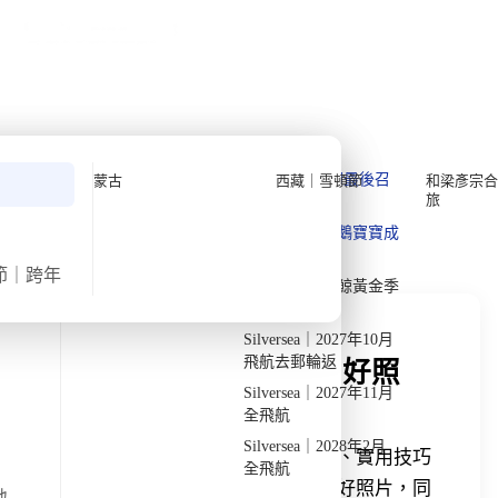
公眾假期精選
限時優惠
🌐
·
HKD
中
講座
深度閱讀
關於我們
私人組團
›
›
首頁
深度閱讀
不丹
深度閱讀
Quark 極地探險先鋒
Quark｜11月初最後召
蒙古
西藏｜雪頓節
和梁彥宗合
旅
集
Silversea 極致奢華享受
發掘獨特見解
Quark｜1月企鵝寶寶成
2026-28年出發船期
→
長
節｜跨年
Quark｜3月觀鯨黃金季
節
Silversea｜2027年10月
飛航去郵輪返
第一次去不丹怎麼拍出好照
Silversea｜2027年11月
片？不丹新手攝影指南
全飛航
Silversea｜2028年2月
整理不丹攝影重點，包含拍照熱點、實用技巧
全飛航
與宗教場所注意事項，幫助你拍出好照片，同
地