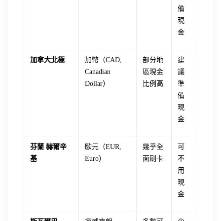
備
現
金
加拿大北極
加幣（CAD,
部分地
建
Canadian
區現金
議
Dollar）
比例高
準
備
現
金
芬蘭 赫爾辛
歐元（EUR,
幾乎全
可
基
Euro）
面刷卡
不
用
現
金