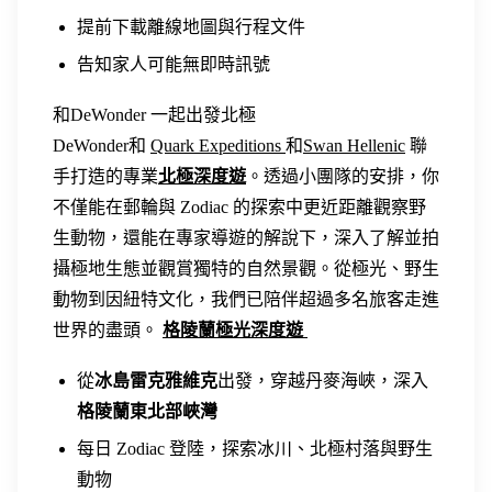
提前下載離線地圖與行程文件
告知家人可能無即時訊號
和DeWonder 一起出發北極
DeWonder和
Quark Expeditions
和
Swan Hellenic
聯
手打造的專業
北極深度遊
。透過小團隊的安排，你
不僅能在郵輪與 Zodiac 的探索中更近距離觀察野
生動物，還能在專家導遊的解說下，深入了解並拍
攝極地生態並觀賞獨特的自然景觀。從極光、野生
動物到因紐特文化，我們已陪伴超過多名旅客走進
世界的盡頭。
格陵蘭極光深度遊
從
冰島雷克雅維克
出發，穿越丹麥海峽，深入
格陵蘭東北部峽灣
每日 Zodiac 登陸，探索冰川、北極村落與野生
動物