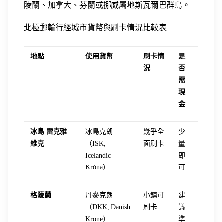
陵蘭、加拿大、芬蘭或挪威屬地斯瓦爾巴群島。
北極郵輪行經城市貨幣與刷卡情況比較表
地點
使用貨幣
刷卡情
是
況
否
需
現
金
冰島 雷克雅
冰島克朗
幾乎全
少
維克
（ISK,
面刷卡
量
Icelandic
即
Króna）
可
格陵蘭
丹麥克朗
小鎮可
建
（DKK, Danish
刷卡
議
Krone）
準