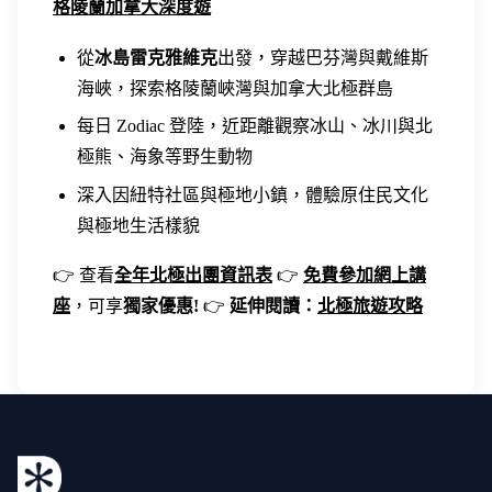
格陵蘭加拿大深度遊
從
冰島雷克雅維克
出發，穿越巴芬灣與戴維斯
海峽，探索格陵蘭峽灣與加拿大北極群島
每日 Zodiac 登陸，近距離觀察冰山、冰川與北
極熊、海象等野生動物
深入因紐特社區與極地小鎮，體驗原住民文化
與極地生活樣貌
👉 查看
全年北極出團資訊表
👉
免費參加網上講
座
，可享
獨家優惠!
👉
延伸閱讀：
北極旅遊攻略