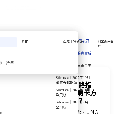
公眾假期精選
限時優惠
🌐
·
HKD
中
講座
深度閱讀
關於我們
私人組團
›
›
首頁
深度閱讀
北極
深度閱讀
Quark 極地探險先鋒
Quark｜11月初最後召
蒙古
西藏｜雪頓節
和梁彥宗合
旅
集
Silversea 極致奢華享受
發掘獨特見解
Quark｜1月企鵝寶寶成
2026-28年出發船期
→
長
節｜跨年
Quark｜3月觀鯨黃金季
節
Silversea｜2027年10月
飛航去郵輪返
北極郵輪旅遊貨幣與網路指
Silversea｜2027年11月
南：各國貨幣是什麼? 刷卡方
全飛航
便嗎? 船上有 Wi-Fi 嗎？
Silversea｜2028年2月
全飛航
本文整理北極郵輪航程中常見的貨幣、支付方
地