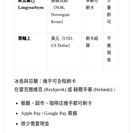
斯瓦爾巴
挪威克朗
多數可
少
Longyearbyen
（NOK,
刷卡
量
Norwegian
即
Krone）
可
郵輪上
美元（USD,
刷卡結
不
US Dollar）
算
需
現
金
冰島與芬蘭：幾乎可全程刷卡
在雷克雅維克 (Reykjavik) 或 赫爾辛基 (Helsinki)：
餐廳、超市、咖啡店幾乎都可刷卡
Apple Pay / Google Pay 普遍
很少需要現金