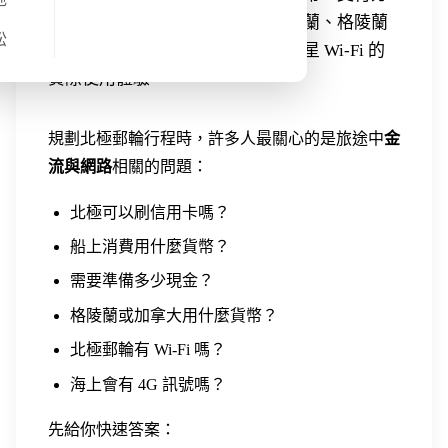
式與網路使用情況，包含冰島、芬蘭、格陵蘭
松
與加拿大的金流差異，以及郵輪衛星 Wi-Fi 的
實際使用體驗。
規劃北極郵輪行程時，許多人最關心的是旅途中
金
流與網路
相關的問題：
北極可以刷信用卡嗎？
船上消費用什麼貨幣？
需要準備多少現金？
格陵蘭或加拿大用什麼貨幣？
北極郵輪有 Wi-Fi 嗎？
海上會有 4G 訊號嗎？
先給你快速答案：