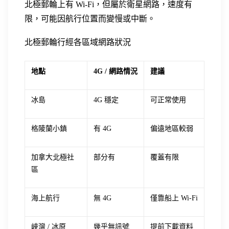
北極郵輪上有 Wi-Fi，但屬於衛星網路，速度有
限，可能因航行位置而變慢或中斷。
北極郵輪行經各區域網路狀況
地點
4G / 網路情況
建議
冰島
4G 穩定
可正常使用
格陵蘭小鎮
有 4G
偏遠地區較弱
加拿大北極社
部分有
覆蓋有限
區
海上航行
無 4G
僅靠船上 Wi-Fi
峽灣 / 冰原
幾乎無訊號
提前下載資料