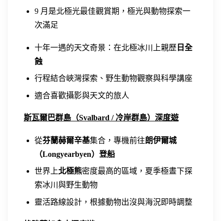
9 月是北極光最佳觀賞期，極光與動物探索一
次滿足
十年一遇的天文奇景：在北極冰川上親歷
日全
蝕
行程結合峽灣探索、野生動物觀察與科學講座
適合喜歡攝影與天文的旅人
斯瓦爾巴群島（Svalbard / 冷岸群島）深度遊
從
芬蘭赫爾辛基
集合，專機前往
朗伊爾城
（Longyearbyen）登船
世界上
北極熊
密度最高的區域，夏季極晝下探
索冰川與野生動物
靈活路線設計，根據動物出沒與海況即時調整