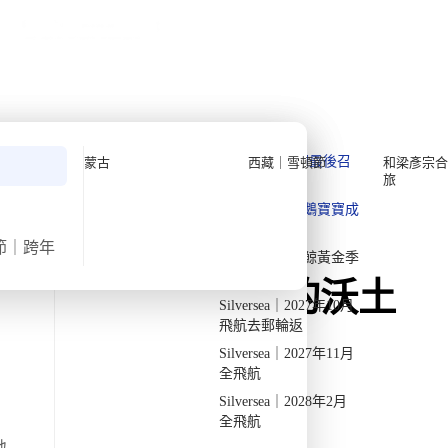
公眾假期精選
限時優惠
🌐
·
HKD
中
講座
深度閱讀
關於我們
私人組團
Quark 極地探險先鋒
Quark｜11月初最後召
蒙古
西藏｜雪頓節
和梁彥宗合
旅
集
Silversea 極致奢華享受
Quark｜1月企鵝寶寶成
2026-28年出發船期
→
長
節｜跨年
›
›
首頁
所有目的地
埃及
Quark｜3月觀鯨黃金季
節
走進尼羅河饋贈的沃土
Silversea｜2027年10月
飛航去郵輪返
穿越千年古國的前世今生
Silversea｜2027年11月
全飛航
埃及
了解更多 ▼
Silversea｜2028年2月
全飛航
24 個未來行程
地