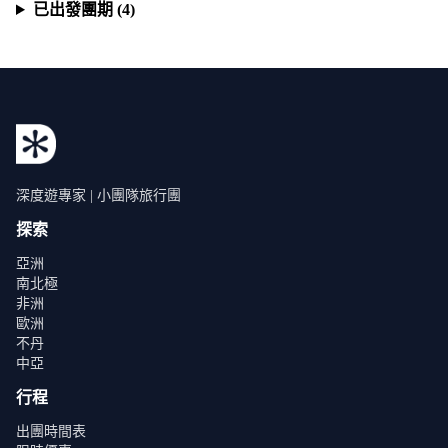
已出發團期 (4)
深度遊專家 | 小團隊旅行團
探索
亞洲
南北極
非洲
歐洲
不丹
中亞
行程
出團時間表