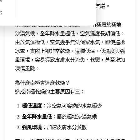
響，以及南極旅遊必備保濕與防護建議。
松
南極是地球上最乾燥的大陸之一。 南極屬於極地
沙漠氣候，全年降水量極低，空氣濕度長期偏低。
由於氣溫極低，空氣幾乎無法保留水氣，即使遍地
冰雪，實際上卻非常乾燥。這種低溫、低濕度與強
風環境，容易導致皮膚水分流失、乾裂，甚至增加
凍傷風險。
為什麼南極會這麼乾燥？
造成南極乾燥的主要原因有三：
極低溫度
：冷空氣可容納的水氣極少
全年降水量低
：屬於極地沙漠氣候
強風環境
：加速皮膚水分蒸散