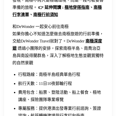
發現，南極不再只是極端環境，而是一段可被妥善
準備的旅程。
👉 延伸閱讀 :
極地穿搭指南
、
南極
行李清單
、
南極行前須知
和DeWonder 一起安心前往南極
如果你擔心不知道怎麼做去南極旅遊的行前準備，
交給DeWonder Travel就對了。DeWonder
南極深度
遊
透過小團隊的安排，探索南極半島、南喬治亞
島與南設得蘭群島，深入了解極地生態並觀賞獨特
的自然景觀
行程路線：南極半島經典單島行程
航行天數：11日10夜郵輪行程
費用包含：船票、登陸活動、船上餐食、極地
講座、探險團隊專業導覽
專屬服務：提供港澳出發專業行前諮詢、簽證
諮詢、航班轉機建議與行李打包指南