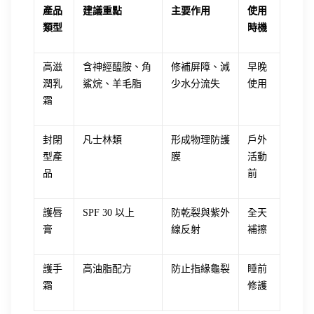
產品
建議重點
主要作用
使用
類型
時機
高滋
含神經醯胺、角
修補屏障、減
早晚
潤乳
鯊烷、羊毛脂
少水分流失
使用
霜
封閉
凡士林類
形成物理防護
戶外
型產
膜
活動
品
前
護唇
SPF 30 以上
防乾裂與紫外
全天
膏
線反射
補擦
護手
高油脂配方
防止指緣龜裂
睡前
霜
修護