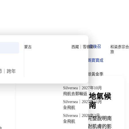
公眾假期精選
限時優惠
🌐
·
HKD
中
講座
深度閱讀
關於我們
私人組團
›
›
首頁
深度閱讀
南極
深度閱讀
Quark 極地探險先鋒
Quark｜11月初最後召
蒙古
西藏｜雪頓節
和梁彥宗合
旅
集
Silversea 極致奢華享受
發掘獨特見解
Quark｜1月企鵝寶寶成
2026-28年出發船期
→
長
節｜跨年
Quark｜3月觀鯨黃金季
節
Silversea｜2027年10月
飛航去郵輪返
南極真的很乾燥嗎？極地氣候
Silversea｜2027年11月
保濕與凍傷預防完整指南
全飛航
Silversea｜2028年2月
南極乾燥氣候如何影響皮膚？本文完整說明南
全飛航
極為何屬於極地沙漠氣候、低濕度對肌膚的影
地