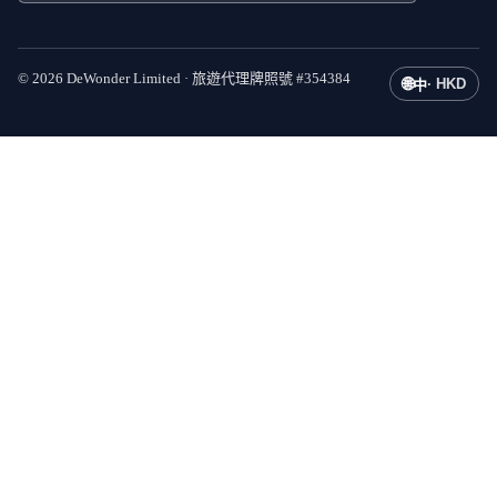
©
2026
DeWonder Limited ·
旅遊代理牌照號
#
354384
🌐
·
HKD
中